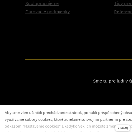
Spolupracujeme
Tipy pre
Darovacie podmienky
Referenc
Sme tu pre ľudí v ť
Aby sme vám uľahčili prechádzanie stránok, ponúkli prispôsobený obs
Nadační fond pomoci
© 2020 — web běží na
solidpi
využívame súbory cookies, ktoré zdieľame so svojimi partnermi pre soci
odkazom "Nastavenie cookies" a kedykoľvek ich môžete zmeniť v pätič
viacej