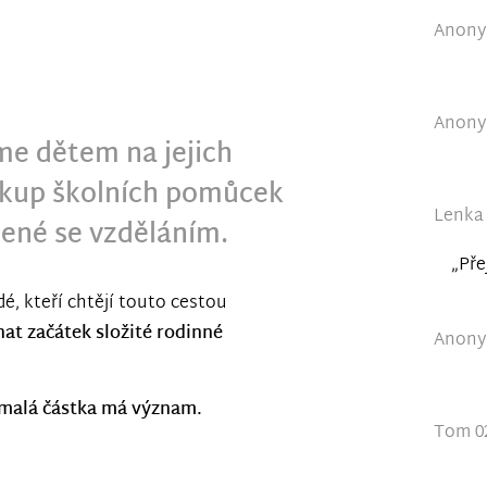
Anonym
Anonym
me dětem na jejich
ákup školních pomůcek
Lenka 
jené se vzděláním.
„Pře
idé, kteří chtějí touto cestou
at začátek složité rodinné
Anonym
 malá částka má význam.
Tom 02