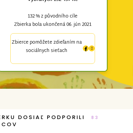
132 % z původního cíle
Zbierka bola ukončená 06. jún 2021
Zbierce pomôžete zdieľaním na
sociálnych sieťach
ERKU DOSIAĽ PODPORILI
83
RCOV