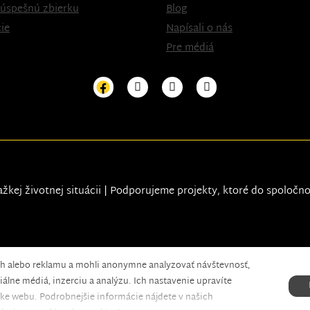
 úspešnú zbierku
Blog
ie
Napísali o nás
Pre médiá
ažkej životnej situácii | Podporujeme projekty, ktoré do spoločn
ah alebo reklamu a mohli anonymne analyzovať návštevnosť,
xels.
álne médiá, inzerciu a analýzu. Ich nastavenie upravíte
ke webu. Podrobnejšie informácie nájdete v našich