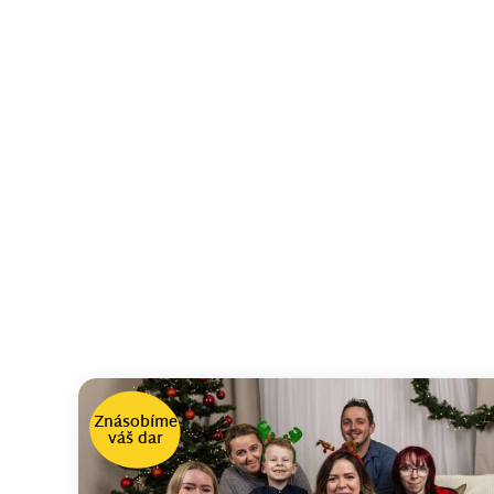
Znásobíme
váš dar