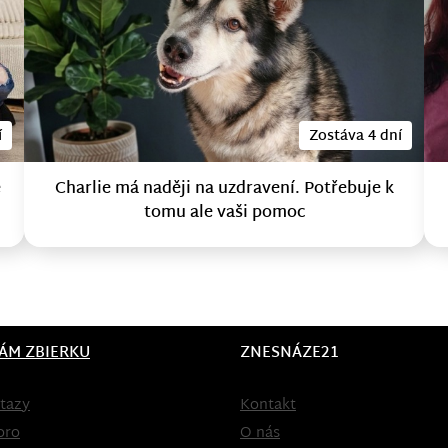
í
Zostáva 4 dní
e
Charlie má naději na uzdravení. Potřebuje k
tomu ale vaši pomoc
ÁM ZBIERKU
ZNESNÁZE21
tazy
Kontakt
oro
O nás