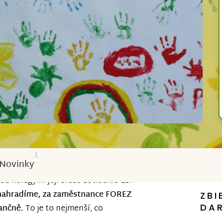
1
Novinky
ou kolegyní. Její srdce dotlouklo 18.
enahradíme, za zaměstnance FOREZ
ZBI
DA
ančně.
To je to nejmenší, co