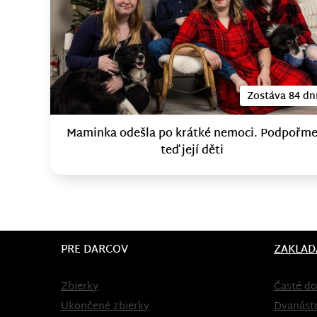
Zostáva 84 dn
Maminka odešla po krátké nemoci. Podpořm
teď její děti
PRE DARCOV
ZAKLAD
Zbierky
Časté do
Ukončené zbierky
Dvanást