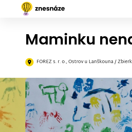
Maminku nena
FOREZ s. r. o., Ostrov u Lanškouna / Zbier