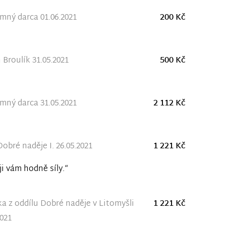
ný darca 01.06.2021
200 Kč
 Broulík 31.05.2021
500 Kč
ný darca 31.05.2021
2 112 Kč
Dobré naděje I. 26.05.2021
1 221 Kč
ji vám hodně síly.“
a z oddílu Dobré naděje v Litomyšli
1 221 Kč
2021