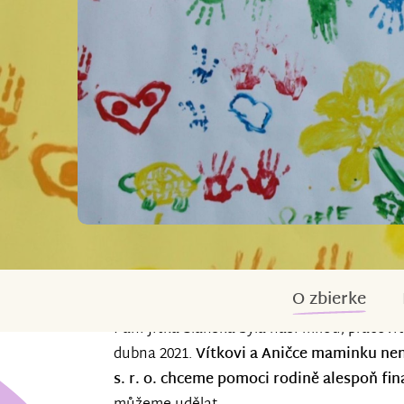
O zbierke
Paní Jitka Slánská byla naší milou, pracovit
dubna 2021.
Vítkovi a Aničce maminku n
s. r. o. chceme pomoci rodině alespoň fin