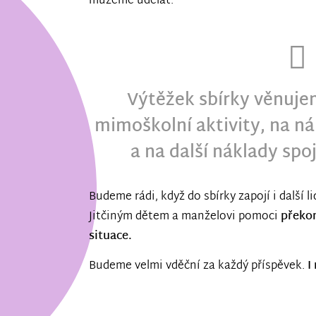
můžeme udělat.
Výtěžek sbírky věnuje
mimoškolní aktivity, na n
a na další náklady spo
Budeme rádi, když do sbírky zapojí i další l
Jitčiným dětem a manželovi pomoci
překon
situace.
Budeme velmi vděční za každý příspěvek.
I