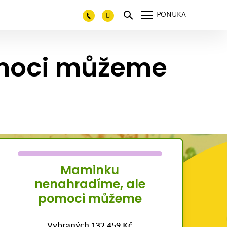
PONUKA
moci můžeme
Maminku
nenahradíme, ale
pomoci můžeme
Vybraných 132 459 Kč