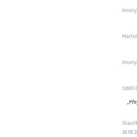
Anonym
Martin
Anonym
Oddíl 
„Pře
Skautk
26.05.