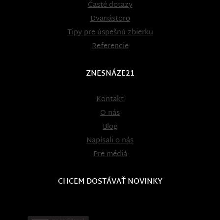
Časté dotazy
Dvanástoro
Tipy pre úspešnú zbierku
Referencie
ZNESNÁZE21
Kontakt
O nás
Blog
Napísali o nás
Pre médiá
CHCEM DOSTÁVAŤ NOVINKY