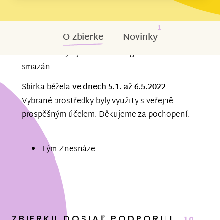
1
O zbierke
Novinky
Obsah sbírky byl na žádost organizátora
smazán.
Sbírka běžela
ve dnech 5.1. až 6.5.2022
.
Vybrané prostředky byly využity s veřejně
prospěšným účelem. Děkujeme za pochopení.
Tým Znesnáze
ZBIERKU DOSIAĽ PODPORILI
10