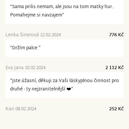
“Sama prilis nemam, ale jsou na tom matky hur..
Pomahejme si navzajem”
Lenka Šinerová 12.02.2024
776 Kč
“Držím palce ”
Eva Jana 10.02.2024
2 112 Kč
“Jste úžasní, děkuji za Vaši láskyplnou činnost pro
druhé - ty nejzranitelnější ❤️”
Kari 08.02.2024
252 Kč