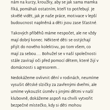
nám na kurzy, kroužky, aby se jak sama mamka
říká, pomáhali ostatním, kteří to potřebují. Je
skvělé vidět, jak je naše práce, motivace v lepší
budoucnost naplněná a děti jsou zase šťastné.
Takových příběhů máme nespočet, ale ne vždy
mají dobrý konec. Některé děti se ostýchají
přijít do nového kolektivu, po tom všem, co
mají za sebou..... Bohužel se v naší společnosti
stále zavírají oči před pomocí dětem, které žijí v
domácnosti s agresorem...
Nedokážeme ovlivnit dění v rodinách, neumíme
vysušit dětské slzičky za zavřenými dveřmi, ale
umíme vykouzlit úsměv s jinými dětmi v naší
klubovně, dokážeme aspoň na chvíli vytvořit
bezpečné místečko, kdy si děti mohou