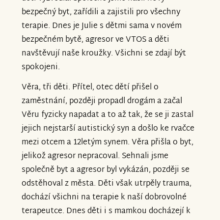
bezpečný byt, zařídili a zajistili pro všechny
terapie. Dnes je Julie s dětmi sama v novém
bezpečném bytě, agresor ve VTOS a děti
navštěvují naše kroužky. Všichni se zdají být
spokojeni.
Věra, tři děti. Přítel, otec dětí přišel o
zaměstnání, později propadl drogám a začal
Věru fyzicky napadat a to až tak, že se ji zastal
jejich nejstarší autistický syn a došlo ke rvačce
mezi otcem a 12letým synem. Věra přišla o byt,
jelikož agresor nepracoval. Sehnali jsme
společně byt a agresor byl vykázán, později se
odstěhoval z města. Děti však utrpěly trauma,
dochází všichni na terapie k naší dobrovolné
terapeutce. Dnes děti i s mamkou docházejí k