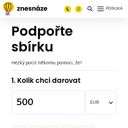
PONUKA
Podpořte
sbírku
Hezký pocit někomu pomoci, že?
1. Kolik chci darovat
EUR