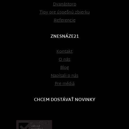
Dvanástoro
Tipy pre úspešnú zbierku
Referencie
ZNESNÁZE21
Kontakt
O nás
Blog
Napísali o nás
Pre médiá
CHCEM DOSTÁVAŤ NOVINKY