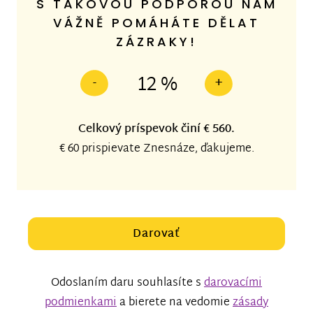
S TAKOVOU PODPOROU NÁM
VÁŽNĚ POMÁHÁTE DĚLAT
ZÁZRAKY!
12 %
-
+
Celkový príspevok činí
€ 560
.
€ 60
prispievate Znesnáze, ďakujeme.
Darovať
Odoslaním daru souhlasíte s
darovacími
podmienkami
a bierete na vedomie
zásady