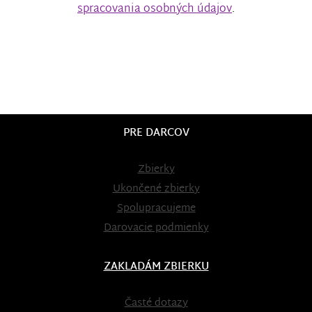
spracovania osobných údajov
.
PRE DARCOV
Zbierky
Ukončené zbierky
Spolupracujeme
Darovacie podmienky
ZAKLADÁM ZBIERKU
Časté dotazy