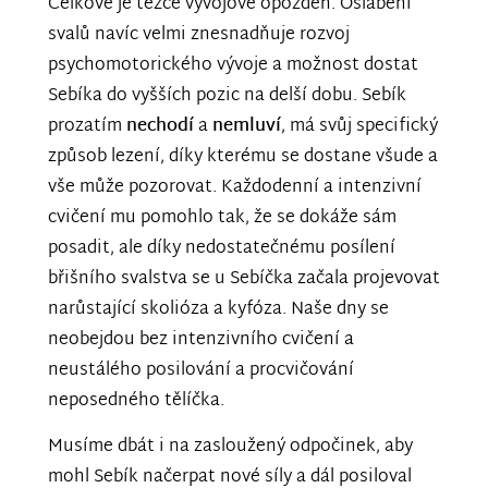
Celkově je těžce vývojově opožděn. Oslabení
svalů navíc velmi znesnadňuje rozvoj
psychomotorického vývoje a možnost dostat
Sebíka do vyšších pozic na delší dobu. Sebík
prozatím
nechodí
a
nemluví
, má svůj specifický
způsob lezení, díky kterému se dostane všude a
vše může pozorovat. Každodenní a intenzivní
cvičení mu pomohlo tak, že se dokáže sám
posadit, ale díky nedostatečnému posílení
břišního svalstva se u Sebíčka začala projevovat
narůstající skolióza a kyfóza. Naše dny se
neobejdou bez intenzivního cvičení a
neustálého posilování a procvičování
neposedného tělíčka.
Musíme dbát i na zasloužený odpočinek, aby
mohl Sebík načerpat nové síly a dál posiloval