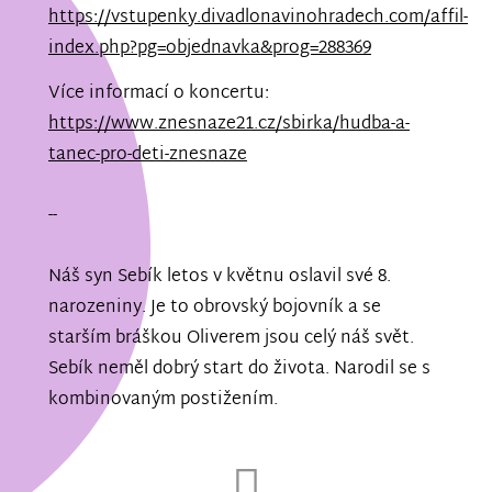
https://vstupenky.divadlonavinohradech.com/affil-
index.php?pg=objednavka&prog=288369
Více informací o koncertu:
https://www.znesnaze21.cz/sbirka/hudba-a-
tanec-pro-deti-znesnaze
--
Náš syn Sebík letos v květnu oslavil své 8.
narozeniny. Je to obrovský bojovník a se
starším bráškou Oliverem jsou celý náš svět.
Sebík neměl dobrý start do života. Narodil se s
kombinovaným postižením.