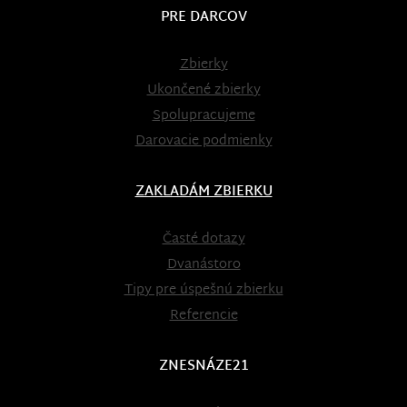
PRE DARCOV
Zbierky
Ukončené zbierky
Spolupracujeme
Darovacie podmienky
ZAKLADÁM ZBIERKU
Časté dotazy
Dvanástoro
Tipy pre úspešnú zbierku
Referencie
ZNESNÁZE21