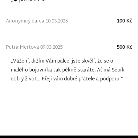
„❤️ pro Sebíčka“
Anonymný darca 10.03.2025
100 Kč
Petra Mertová 09.03.2025
500 Kč
„Vážení, držím Vám palce, jste skvělí, že se o
malého bojovníka tak pěkně staráte. Ať má Sebík
dobrý život... Přeji vám dobré přátele a podporu.“