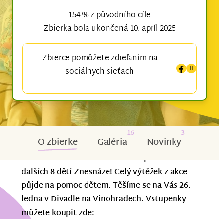
154 % z původního cíle
Zbierka bola ukončená 10. apríl 2025
Zbierce pomôžete zdieľaním na
sociálnych sieťach
16
3
O zbierke
Galéria
Novinky
Zveme vás na benefiční koncert pro Sebíka a
dalších 8 dětí Znesnáze! Celý výtěžek z akce
půjde na pomoc dětem. Těšíme se na Vás 26.
ledna v Divadle na Vinohradech. Vstupenky
můžete koupit zde: