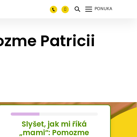
PONUKA
ozme Patricii
Slyšet, jak mi říká
„mami“: Pomozme