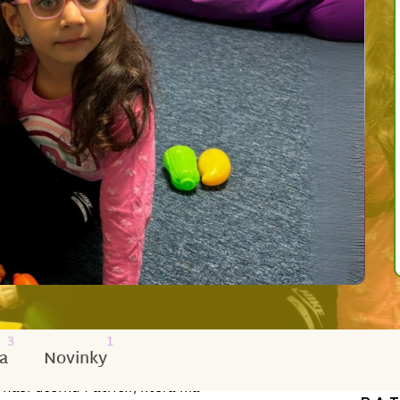
3
1
a
Novinky
naši dcerku Patricii, která má