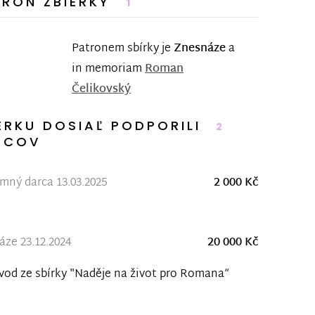
TRÓN ZBIERKY
1
Patronem sbírky je
Znesnáze
a
in memoriam
Roman
Čelikovský
ERKU DOSIAĽ PODPORILI
2
RCOV
ný darca 13.03.2025
2 000 Kč
ze 23.12.2024
20 000 Kč
vod ze sbírky "Naděje na život pro Romana“