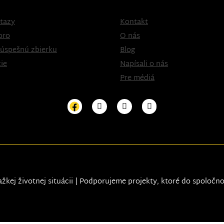
tazy
Kontakt
oro
O nás
 úspešnú zbierku
Blog
ie
Napísali o nás
Pre médiá
ažkej životnej situácii | Podporujeme projekty, ktoré do spoločn