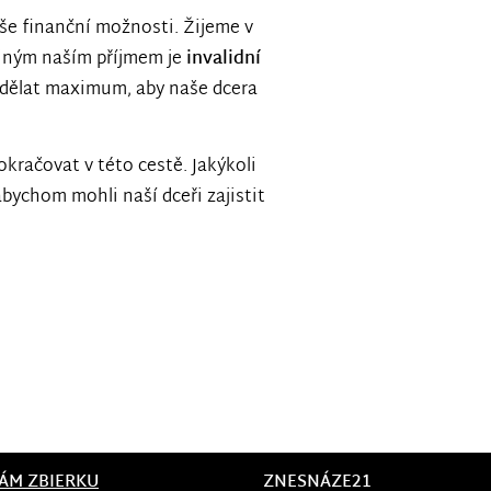
še finanční možnosti. Žijeme v
diným naším příjmem je
invalidní
dělat maximum, aby naše dcera
račovat v této cestě. Jakýkoli
abychom mohli naší dceři zajistit
ÁM ZBIERKU
ZNESNÁZE21