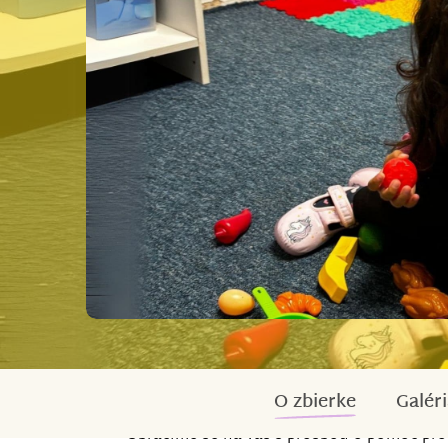
O zbierke
Galéri
Obracíme se na vás s prosbou o pomoc pro 