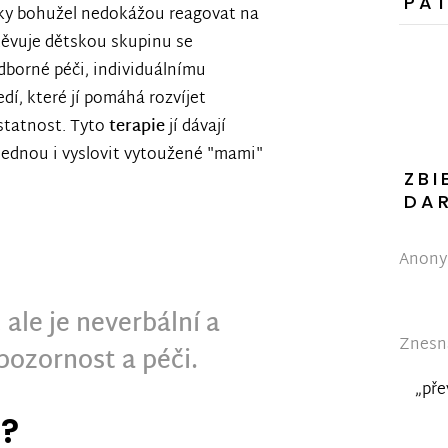
PA
lky bohužel nedokážou reagovat na
štěvuje dětskou skupinu se
dborné péči, individuálnímu
dí, které jí pomáhá rozvíjet
statnost. Tyto
terapie
jí dávají
 jednou i vyslovit vytoužené "mami"
ZBI
DA
Anonym
, ale je neverbální a
Znesná
pozornost a péči.
„pře
e?