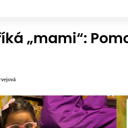
 říká „mami“: Pom
irvejová