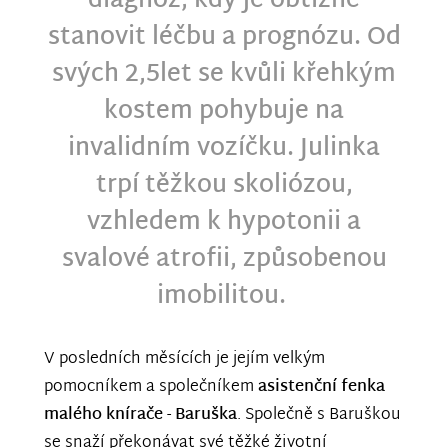
diagnóz, kdy je obtížné
stanovit léčbu a prognózu. Od
svých 2,5let se kvůli křehkým
kostem pohybuje na
invalidním vozíčku. Julinka
trpí těžkou skoliózou,
vzhledem k hypotonii a
svalové atrofii, způsobenou
imobilitou.
V posledních měsících je jejím velkým
pomocníkem a společníkem
asistenční fenka
malého knírače - Baruška
. Společně s Baruškou
se snaží překonávat své těžké životní