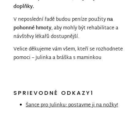
doplňky.
V neposlední řadě budou peníze použity
na
pohonné hmoty
, aby mohly být rehabilitace a
návštěvy lékařů dostupnější.
Velice děkujeme vám všem, kteří se rozhodnete
pomoci – Julinka a bráška s maminkou
SPRIEVODNÉ ODKAZY1
Šance pro Julinku: postavme ji na nožky!