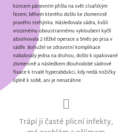
koncem pánevním přišla na svět císařským
řezem, během kterého došlo ke zlomenině
pravého stehýnka. Následovala sádra, kvůli
vrozenému oboustrannému vykloubení kyčlí
absolvovala 2 těžké operace a 5měs po prsa v
sádře. Bohužel se zdravotní komplikace
nabalovaly jedna na druhou, došlo k opakované
zlomenině a následkem dlouhodobé sádrové
fixace k trvalé hyperabdukci, kdy nedá nožičky
úplně k sobě, ani je nenatáhne.
Trápí ji časté plicní infekty,