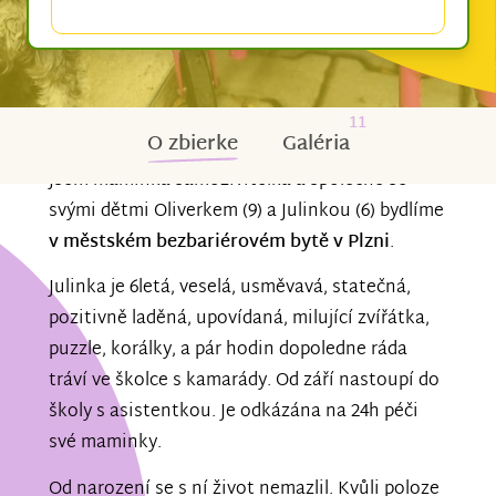
11
O zbierke
Galéria
Jsem maminka samoživitelka a společně se
svými dětmi Oliverkem (9) a Julinkou (6) bydlíme
v městském bezbariérovém bytě v Plzni
.
Julinka je 6letá, veselá, usměvavá, statečná,
pozitivně laděná, upovídaná, milující zvířátka,
puzzle, korálky, a pár hodin dopoledne ráda
tráví ve školce s kamarády. Od září nastoupí do
školy s asistentkou. Je odkázána na 24h péči
své maminky.
Od narození se s ní život nemazlil. Kvůli poloze