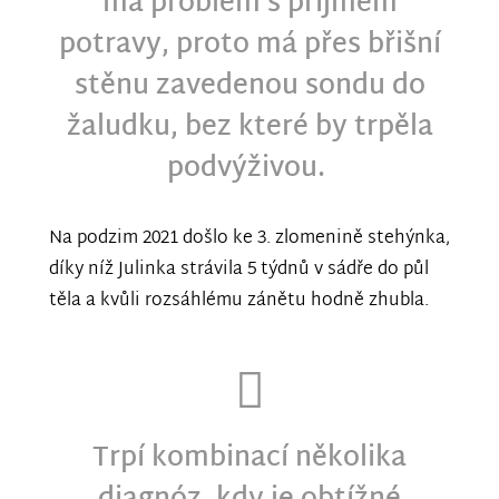
má problém s příjmem
potravy, proto má přes břišní
stěnu zavedenou sondu do
žaludku, bez které by trpěla
podvýživou.
Na podzim 2021 došlo ke 3. zlomenině stehýnka,
díky níž Julinka strávila 5 týdnů v sádře do půl
těla a kvůli rozsáhlému zánětu hodně zhubla.
Trpí kombinací několika