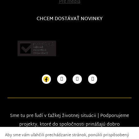
Pre médiá
CHCEM DOSTÁVAŤ NOVINKY
Sme tu pre ľudí v ťažkej životnej situácii | Podporujeme
projekty, ktoré do spoločnosti prinášajú dobro
Aby sme vám uľahčili prechádzanie stránok, ponúkli prispôsobený