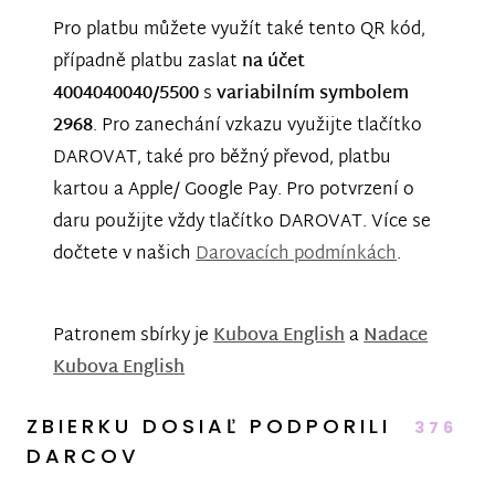
Pro platbu můžete využít také tento QR kód,
případně platbu zaslat
na účet
4004040040/5500
s
variabilním symbolem
2968
. Pro zanechání vzkazu využijte tlačítko
DAROVAT, také pro běžný převod, platbu
kartou a Apple/ Google Pay. Pro potvrzení o
daru použijte vždy tlačítko DAROVAT. Více se
dočtete v našich
Darovacích podmínkách
.
Patronem sbírky je
Kubova English
a
Nadace
Kubova English
ZBIERKU DOSIAĽ PODPORILI
376
DARCOV