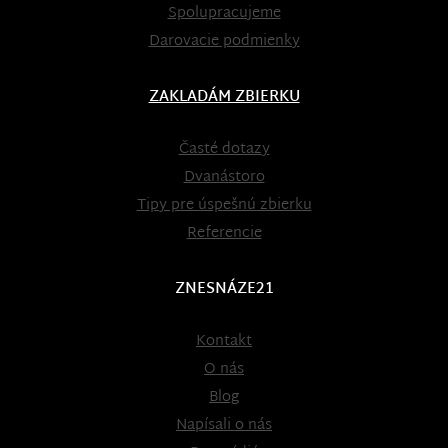
Spolupracujeme
Darovacie podmienky
ZAKLADÁM ZBIERKU
Časté dotazy
Dvanástoro
Tipy pre úspešnú zbierku
Referencie
ZNESNÁZE21
Kontakt
O nás
Blog
Napísali o nás