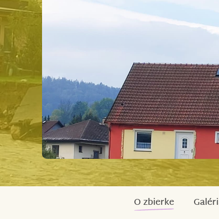
O zbierke
Galéri
Silvie, její manžel, dva synové a manželovi 