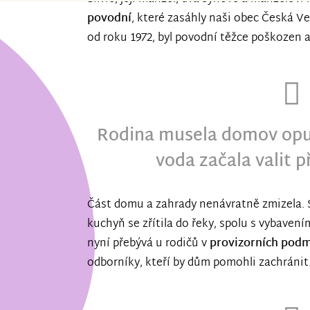
povodní
, které zasáhly naši obec Česká Ve
od roku 1972, byl povodní těžce poškozen a
Rodina musela domov opust
voda začala valit p
Část domu a zahrady nenávratně zmizela. S
kuchyň se zřítila do řeky, spolu s vybaven
nyní přebývá u rodičů v
provizorních pod
odborníky, kteří by dům pomohli zachránit