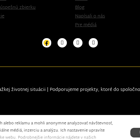
 úspešnú zbierku
Blog
ie
Napísali o nás
Pre médiá
ažkej životnej situácii | Podporujeme projekty, ktoré do spoločn
ah alebo reklamu a mohli anonymne analyzovať návštevnosť,
xels.
álne médiá, inzerciu a analýzu. Ich nastavenie upravíte
ke webu. Podrobnejšie informácie nájdete v našich