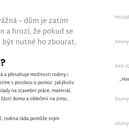
Michál
 vážná – dům je zatím
 a hrozí, že pokud se
 být nutné ho zbourat.
Anonym
e?
KKK 02
 a přesahuje možnosti rodiny i
„Hod
racíme s prosbou o pomoc. Jakýkoliv
lady na stavební práce, materiál,
 částí domu a oblečení na zimu,
Anonym
ků, rodina ráda pomůže svým
Anonym