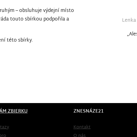
 druhým – obsluhuje výdejní místo
 ráda touto sbírkou podpořila a
Lenka 
„Ale
ní této sbírky.
ÁM ZBIERKU
ZNESNÁZE21
tazy
Kontakt
oro
O nás