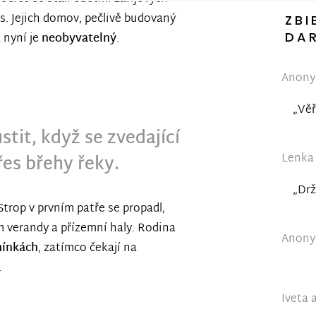
s. Jejich domov, pečlivě budovaný
ZBI
DA
 nyní je
neobyvatelný
.
Anonym
„Věř
it, když se zvedající
Lenka 
řes břehy řeky.
„Drž
trop v prvním patře se propadl,
ím verandy a přízemní haly. Rodina
Anonym
mínkách
, zatímco čekají na
.
Iveta 