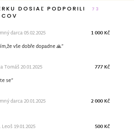
ERKU DOSIAĽ PODPORILI
73
RCOV
ný darca 05.02.2025
1 000 Kč
ím,že vše dobře dopadne 🙏“
a Tomáš 20.01.2025
777 Kč
te se“
ný darca 20.01.2025
2 000 Kč
a Leoš 19.01.2025
500 Kč