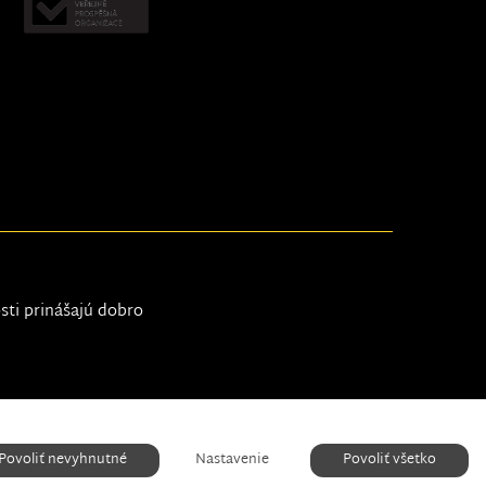
osti prinášajú dobro
Nastavenie cookies
Povoliť nevyhnutné
Nastavenie
Povoliť všetko