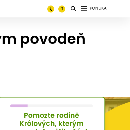
PONUKA
rým povodeň
Pomozte rodině
Królových, kterým