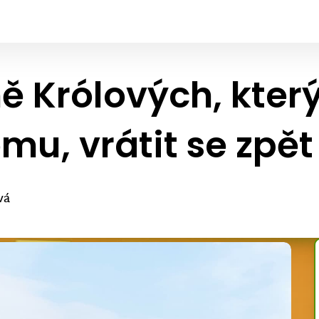
ě Królových, kte
omu, vrátit se zpět
vá