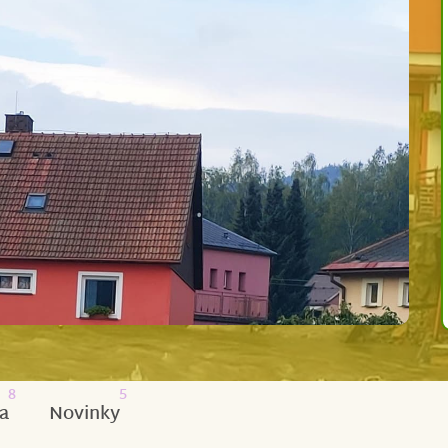
8
5
a
Novinky
rodiče se stali oběťmi zářijových