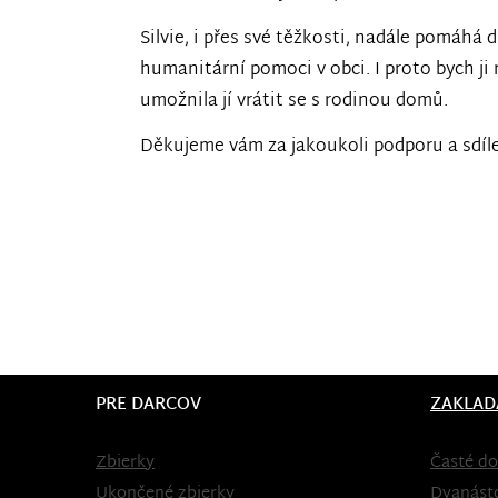
Silvie, i přes své těžkosti, nadále pomáhá
humanitární pomoci v obci. I proto bych ji
umožnila jí vrátit se s rodinou domů.
Děkujeme vám za jakoukoli podporu a sdíle
PRE DARCOV
ZAKLAD
Zbierky
Časté do
Ukončené zbierky
Dvanást