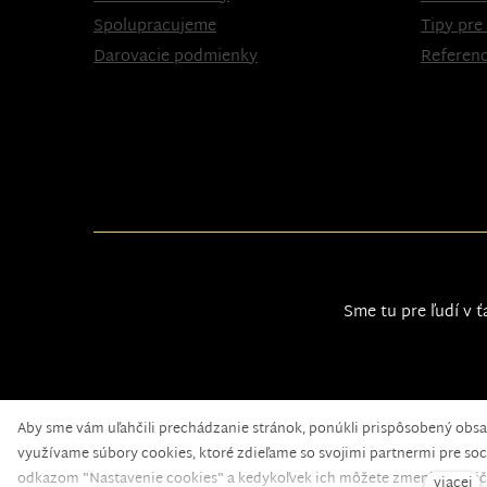
Spolupracujeme
Tipy pre
Darovacie podmienky
Referenc
Sme tu pre ľudí v ť
Aby sme vám uľahčili prechádzanie stránok, ponúkli prispôsobený obs
Nadační fond pomoci
© 2020 — web běží na
solidpi
využívame súbory cookies, ktoré zdieľame so svojimi partnermi pre soci
odkazom "Nastavenie cookies" a kedykoľvek ich môžete zmeniť v pätič
viacej