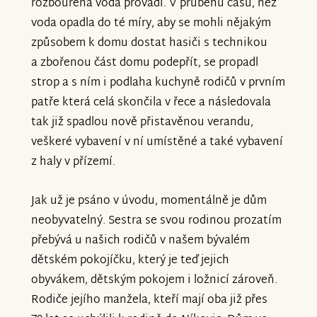
rozbouřená voda provádí. V průběhu času, než
voda opadla do té míry, aby se mohli nějakým
způsobem k domu dostat hasiči s technikou
a zbořenou část domu podepřít, se propadl
strop a s ním i podlaha kuchyně rodičů v prvním
patře která celá skončila v řece a následovala
tak již spadlou nově přistavěnou verandu,
veškeré vybavení v ní umístěné a také vybavení
z haly v přízemí.
Jak už je psáno v úvodu, momentálně je dům
neobyvatelný. Sestra se svou rodinou prozatím
přebývá u našich rodičů v našem bývalém
dětském pokojíčku, který je teď jejich
obyvákem, dětským pokojem i ložnicí zároveň.
Rodiče jejího manžela, kteří mají oba již přes