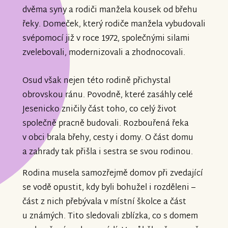
dvěma syny a rodiči manžela kousek od břehu
řeky. Domeček, který rodiče manžela vybudovali
svépomocí již v roce 1972, společnými silami
zvelebovali, modernizovali a zhodnocovali.
Osud však nejen této rodině přichystal
obrovskou ránu. Povodně, které zasáhly celé
Jesenicko zničily část toho, co celý život
společně pracně budovali. Rozbouřená řeka
v obci brala břehy, cesty i domy. O část domu
a zahrady tak přišla i sestra se svou rodinou.
Rodina musela samozřejmě domov při zvedající
se vodě opustit, kdy byli bohužel i rozděleni –
část z nich přebývala v místní školce a část
u známých. Tito sledovali zblízka, co s domem