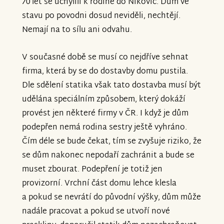
70 let se uchýlili k rodině do Níkovic. Dům ve
stavu po povodni dosud neviděli, nechtějí.
Nemají na to sílu ani odvahu.
V současné době se musí co nejdříve sehnat
firma, která by se do dostavby domu pustila.
Dle sdělení statika však tato dostavba musí být
udělána speciálním způsobem, který dokáží
provést jen některé firmy v ČR. I když je dům
podepřen nemá rodina sestry ještě vyhráno.
Čím déle se bude čekat, tím se zvyšuje riziko, že
se dům nakonec nepodaří zachránit a bude se
muset zbourat. Podepření je totiž jen
provizorní. Vrchní část domu lehce klesla
a pokud se nevrátí do původní výšky, dům může
nadále pracovat a pokud se utvoří nové