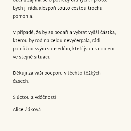
obci a zajímá se o potřeby druhých. I proto,
bych ji ráda alespoň touto cestou trochu
pomohla.
V případě, že by se podařila vybrat vyšší částka,
kterou by rodina celou nevyčerpala, rádi
pomůžou svým sousedům, kteří jsou s domem
ve stejné situaci.
Děkuji za vaši podporu v těchto těžkých
časech.
S úctou a vděčností
Alice Žáková