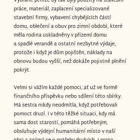
Vybrané peníze by tak byly použity na stavební
práce, materiál, zaplacení specializované
stavební firmy, vybavení chybějících částí
domu, oblečení a obuv pro zimní období, které
měla rodina uskladněny v přízemí domu
a spadlé verandě a ostatní nezbytné výdaje,
protože i když je dům pojištěn, náklady na
obnovu budou vyšší, než dokáže pojistné plnění
pokrýt.
Velmi si vážím každé pomoci, ať už ve formě
finančního příspěvku nebo sdílení této sbírky.
Má sestra nikdy neodmítla, když potřebovali
pomoct druzí. I v této těžké situaci, kdy má
sama dost starostí, pomáhá potřebným,
obsluhuje výdejní humanitární místo v naší