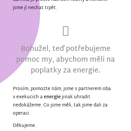
jsme jí nechat trpět.
Bohužel, teď potřebujeme
pomoc my, abychom měli na
poplatky za energie.
Prosím, pomozte nám, jsme s partnerem oba
v exekucich a
energie
jinak uhradit
nedokážeme. Co jsme měli, tak jsme dali za
operaci.
Děkujeme.