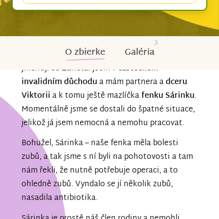
3
O zbierke
Galéria
Jmenuji se Žaneta. Jsem v
částečném
invalidním důchodu
a mám partnera a
dceru
Viktorii
a k tomu ještě mazlíčka
fenku Sárinku
.
Momentálně jsme se dostali do špatné situace,
jelikož já jsem nemocná a nemohu pracovat.
Bohužel, Sárinka – naše fenka měla bolesti
zubů, a tak jsme s ní byli na pohotovosti a tam
nám řekli, že nutně potřebuje operaci, a to
ohledně zubů. Vyndalo se jí několik zubů,
nasadila antibiotika.
Sárinka je prostě náš člen rodiny a nemohli