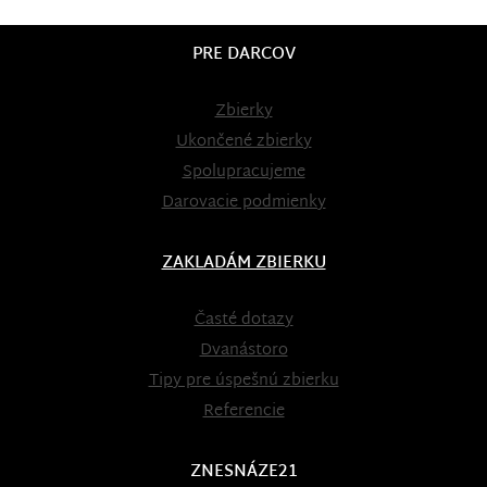
PRE DARCOV
Zbierky
Ukončené zbierky
Spolupracujeme
Darovacie podmienky
ZAKLADÁM ZBIERKU
Časté dotazy
Dvanástoro
Tipy pre úspešnú zbierku
Referencie
ZNESNÁZE21