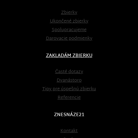
Zbierky
Ukončené zbierky
Spolupracujeme
Darovacie podmienky
ZAKLADÁM ZBIERKU
Časté dotazy
Dvanástoro
Tipy pre úspešnú zbierku
Referencie
ZNESNÁZE21
Kontakt