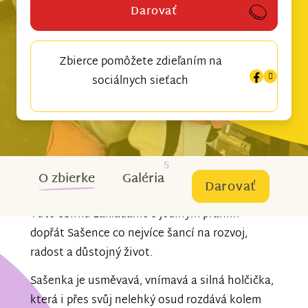
Darovať
Zbierce pomôžete zdieľaním na
sociálnych sieťach
5
O zbierke
Galéria
Darovať
Tuto sbírku zakládáme s jediným přáním –
dopřát Sašence co nejvíce šancí na rozvoj,
radost a důstojný život.
Sašenka je usměvavá, vnímavá a silná holčička,
která i přes svůj nelehký osud rozdává kolem