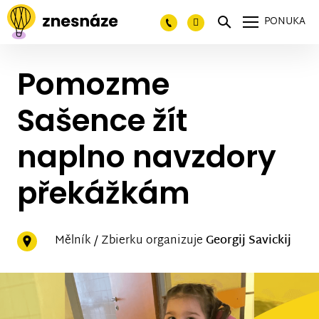
PONUKA
Pomozme
Sašence žít
naplno navzdory
překážkám
Mělník / Zbierku organizuje
Georgij Savickij