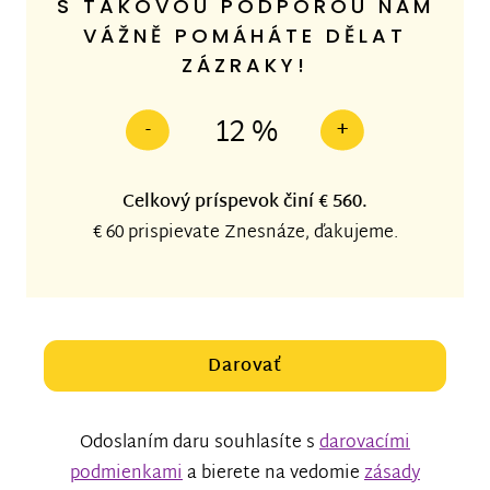
S TAKOVOU PODPOROU NÁM
VÁŽNĚ POMÁHÁTE DĚLAT
ZÁZRAKY!
12 %
-
+
Celkový príspevok činí
€ 560
.
€ 60
prispievate Znesnáze, ďakujeme.
Darovať
Odoslaním daru souhlasíte s
darovacími
podmienkami
a bierete na vedomie
zásady