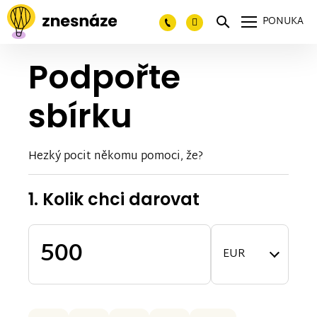
PONUKA
Podpořte
sbírku
Hezký pocit někomu pomoci, že?
1. Kolik chci darovat
EUR