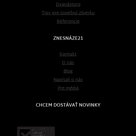
Dvanástoro
Tipy pre úspešnú zbierku
Referencie
ZNESNÁZE21
Kontakt
O nás
Blog
Napísali o nás
Pre médiá
CHCEM DOSTÁVAŤ NOVINKY