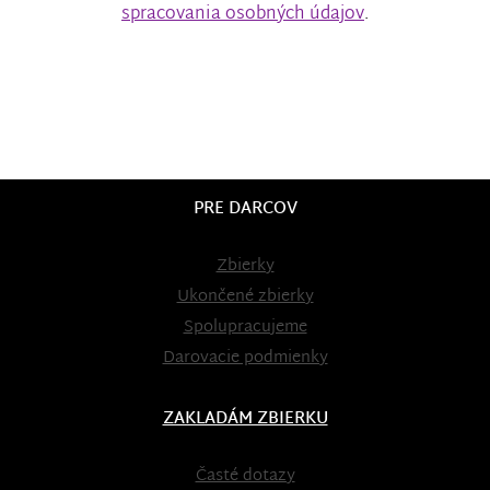
spracovania osobných údajov
.
PRE DARCOV
Zbierky
Ukončené zbierky
Spolupracujeme
Darovacie podmienky
ZAKLADÁM ZBIERKU
Časté dotazy