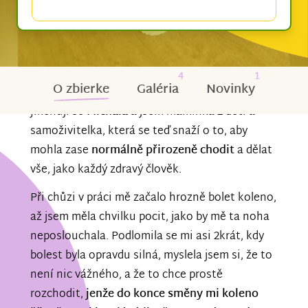
4
1
O zbierke
Galéria
Novinky
Jmenuji se
Michala
a jsem maminka 2 dětí a
samoživitelka, která se teď snaží o to, aby
mohla zase
normálně přirozeně chodit
a dělat
vše, jako každý zdravý člověk.
Při chůzi v práci mě začalo hrozně bolet koleno,
až jsem měla chvilku pocit, jako by mě ta noha
neposlouchala. Podlomila se mi asi 2krát, kdy
bolest byla opravdu silná, myslela jsem si, že to
není nic vážného, a že to chce prostě
rozchodit,
jenže do konce směny mi koleno