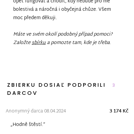
opět fungovat a chodit, kdy nebude pro mě
bolestivá a náročná i obyčejná chůze. Všem
moc předem děkuji.
Máte ve svém okolí podobný případ pomoci?
Založte
sbírku
a pomozte tam, kde je třeba
.
ZBIERKU DOSIAĽ PODPORILI
3
DARCOV
Anonymný darca 08.04.2024
3 174 Kč
„Hodně štěstí.“