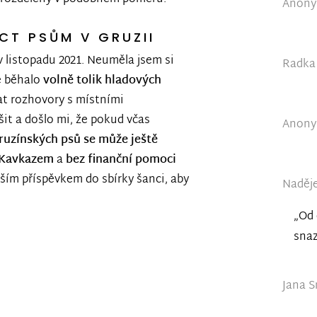
Anonym
T PSŮM V GRUZII
v listopadu 2021. Neuměla jsem si
Radka 
ě běhalo
volně tolik hladových
lat rozhovory s místními
šit a došlo mi, že pokud včas
Anonym
gruzínských psů se může ještě
 Kavkazem
a
bez finanční pomoci
aším příspěvkem do sbírky šanci, aby
Naděje
„Od 
snaz
Jana S