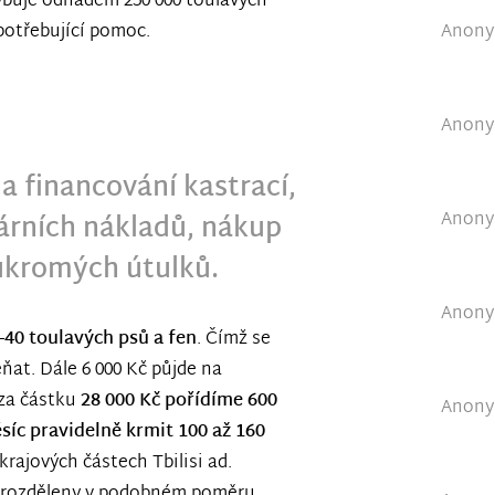
hybuje odhadem 250 000 toulavých
Anonym
otřebující pomoc.
Anonym
a financování kastrací,
Anonym
nárních nákladů, nákup
ukromých útulků.
Anonym
–
40 toulavých psů a fen
. Čímž se
ňat. Dále 6 000 Kč půjde na
za částku
28 000 Kč pořídíme 600
Anonym
síc pravidelně krmit 100 až 160
krajových částech Tbilisi ad.
u rozděleny v podobném poměru.