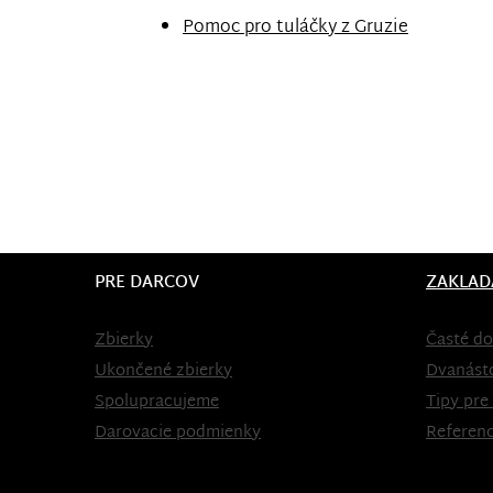
Pomoc pro tuláčky z Gruzie
PRE DARCOV
ZAKLAD
Zbierky
Časté do
Ukončené zbierky
Dvanást
Spolupracujeme
Tipy pre
Darovacie podmienky
Referenc