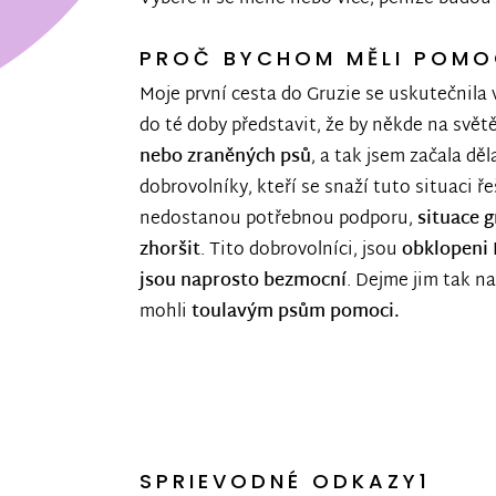
PROČ BYCHOM MĚLI POMOC
Moje první cesta do Gruzie se uskutečnila 
do té doby představit, že by někde na svět
nebo zraněných psů
, a tak jsem začala dě
dobrovolníky, kteří se snaží tuto situaci ře
nedostanou potřebnou podporu,
situace 
zhoršit
. Tito dobrovolníci, jsou
obklopeni
jsou naprosto bezmocní
. Dejme jim tak n
mohli
toulavým psům pomoci.
SPRIEVODNÉ ODKAZY1