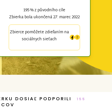
195 % z původního cíle
Zbierka bola ukončená 27. marec 2022
Zbierce pomôžete zdieľaním na
sociálnych sieťach
ERKU DOSIAĽ PODPORILI
155
RCOV