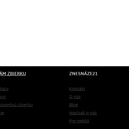
ÁM ZBIERKU
ZNESNÁZE21
tazy
Kontakt
oro
O nás
 úspešnú zbierku
Blog
ie
Napísali o nás
Pre médiá