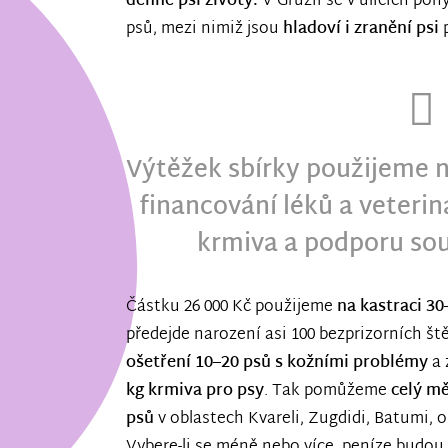
denně psí životy.
V Gruzii se v ulicích po
psů, mezi nimiž jsou
hladoví i zranění psi
p
Výtěžek sbírky použijeme n
financování léků a veteri
krmiva a podporu so
Částku 26 000 Kč použijeme
na kastraci 30
předejde narození asi 100 bezprizorních ště
ošetření 10–20 psů s kožními problémy
a 
kg krmiva pro psy
. Tak pomůžeme
celý mě
psů
v oblastech Kvareli, Zugdidi, Batumi, o
Vybere-li se méně nebo více, peníze budo