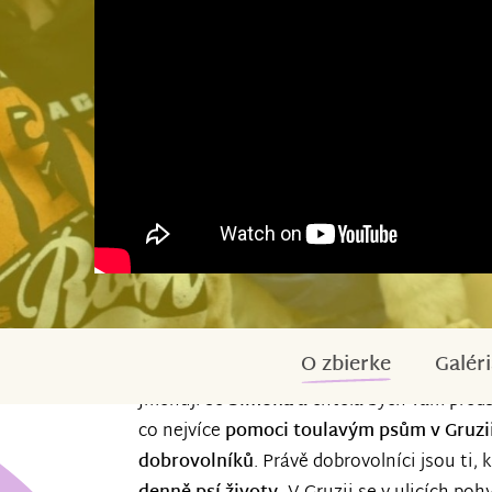
O zbierke
Galéri
Jmenuji se
Simona
a chtěla bych vám předst
co nejvíce
pomoci toulavým psům v Gruzi
dobrovolníků
. Právě dobrovolníci jsou ti,