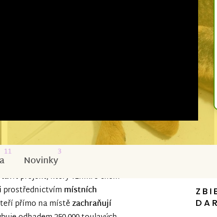
11
3
a
Novinky
avit projekt, který vznikl s cílem
i
prostřednictvím
místních
ZBI
DA
 kteří přímo na místě
zachraňují