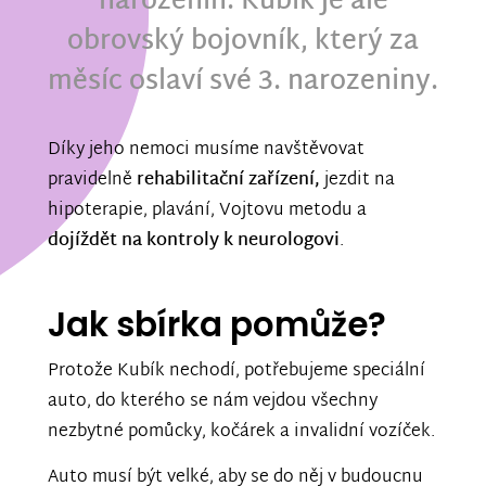
narozenin. Kubík je ale
obrovský bojovník, který za
měsíc oslaví své 3. narozeniny.
Díky jeho nemoci musíme navštěvovat
pravidelně
rehabilitační zařízení,
jezdit na
hipoterapie, plavání, Vojtovu metodu a
dojíždět na kontroly k neurologovi
.
Jak sbírka pomůže?
Protože Kubík nechodí, potřebujeme speciální
auto, do kterého se nám vejdou všechny
nezbytné pomůcky, kočárek a invalidní vozíček.
Auto musí být velké, aby se do něj v budoucnu