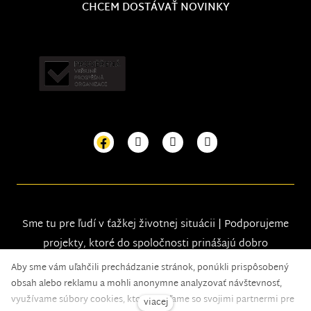
CHCEM DOSTÁVAŤ NOVINKY
Sme tu pre ľudí v ťažkej životnej situácii | Podporujeme
projekty, ktoré do spoločnosti prinášajú dobro
Aby sme vám uľahčili prechádzanie stránok, ponúkli prispôsobený
obsah alebo reklamu a mohli anonymne analyzovať návštevnosť,
využívame súbory cookies, ktoré zdieľame so svojimi partnermi pre
viacej