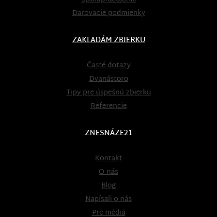
Darovacie podmienky
ZAKLADÁM ZBIERKU
Časté dotazy
Dvanástoro
Tipy pre úspešnú zbierku
Referencie
ZNESNÁZE21
Kontakt
O nás
Blog
Napísali o nás
Pre médiá