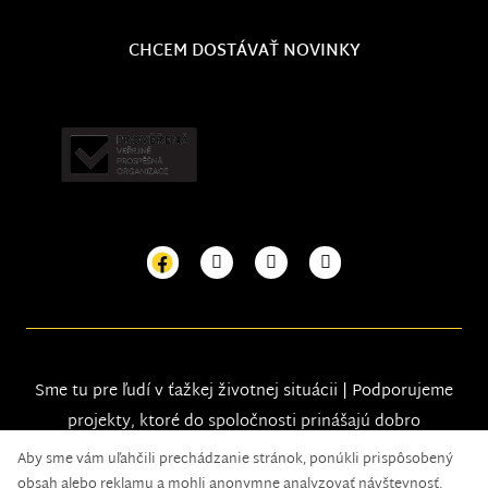
CHCEM DOSTÁVAŤ NOVINKY
Sme tu pre ľudí v ťažkej životnej situácii | Podporujeme
projekty, ktoré do spoločnosti prinášajú dobro
Aby sme vám uľahčili prechádzanie stránok, ponúkli prispôsobený
obsah alebo reklamu a mohli anonymne analyzovať návštevnosť,