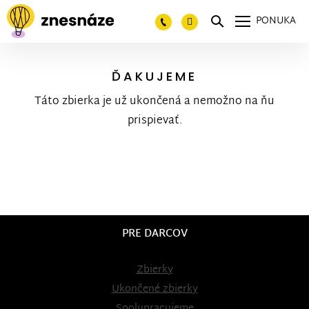
PONUKA
ĎAKUJEME
Táto zbierka je už ukončená a nemožno na ňu
prispievať.
PRE DARCOV
Zbierky
Ukončené zbierky
Spolupracujeme