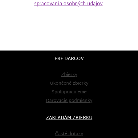
spracovania osobných údajov
.
PRE DARCOV
Zbierky
Ukončené zbierky
Spolupracujeme
Darovacie podmienky
ZAKLADÁM ZBIERKU
Časté dotazy