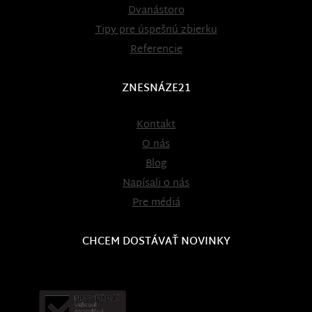
Dvanástoro
Tipy pre úspešnú zbierku
Referencie
ZNESNÁZE21
Kontakt
O nás
Blog
Napísali o nás
Pre médiá
CHCEM DOSTÁVAŤ NOVINKY