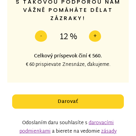
S TAKOVOU PODPOROU NÁM
VÁŽNĚ POMÁHÁTE DĚLAT
ZÁZRAKY!
12 %
-
+
Celkový príspevok činí
€ 560
.
€ 60
prispievate Znesnáze, ďakujeme.
Darovať
Odoslaním daru souhlasíte s
darovacími
podmienkami
a bierete na vedomie
zásady