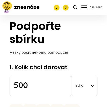
PONUKA
Podpořte
sbírku
Hezký pocit někomu pomoci, že?
1. Kolik chci darovat
EUR