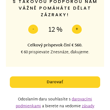
S TAKOVOU PODPOROU NÁM
VÁŽNĚ POMÁHÁTE DĚLAT
ZÁZRAKY!
12 %
-
+
Celkový príspevok činí
€ 560
.
€ 60
prispievate Znesnáze, ďakujeme.
Darovať
Odoslaním daru souhlasíte s
darovacími
podmienkami
a bierete na vedomie
zásady