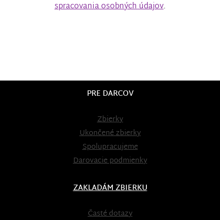
spracovania osobných údajov
.
PRE DARCOV
Zbierky
Ukončené zbierky
Spolupracujeme
Darovacie podmienky
ZAKLADÁM ZBIERKU
Časté dotazy