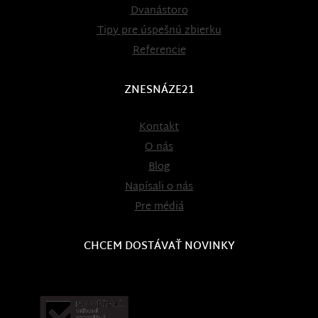
Dvanástoro
Tipy pre úspešnú zbierku
Referencie
ZNESNÁZE21
Kontakt
O nás
Blog
Napísali o nás
Pre médiá
CHCEM DOSTÁVAŤ NOVINKY