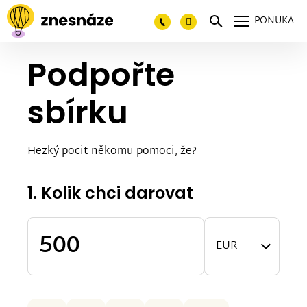
PONUKA
Podpořte
sbírku
Hezký pocit někomu pomoci, že?
1. Kolik chci darovat
EUR