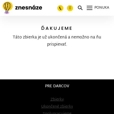
PONUKA
ĎAKUJEME
Táto zbierka je už ukončená a nemožno na ňu
prispievať.
PRE DARCOV
Zbierky
Ukončené zbierky
Spolupracujeme