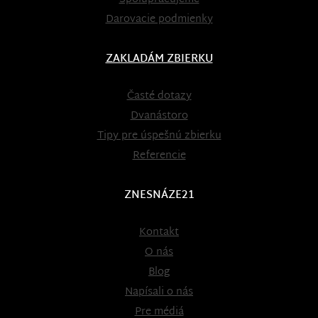
Darovacie podmienky
ZAKLADÁM ZBIERKU
Časté dotazy
Dvanástoro
Tipy pre úspešnú zbierku
Referencie
ZNESNÁZE21
Kontakt
O nás
Blog
Napísali o nás
Pre médiá