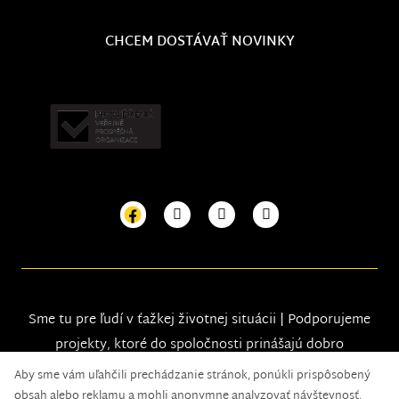
CHCEM DOSTÁVAŤ NOVINKY
Sme tu pre ľudí v ťažkej životnej situácii | Podporujeme
projekty, ktoré do spoločnosti prinášajú dobro
Aby sme vám uľahčili prechádzanie stránok, ponúkli prispôsobený
obsah alebo reklamu a mohli anonymne analyzovať návštevnosť,