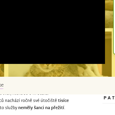
ke
tvář, která se o ni stará.
PA
ců nachází ročně své útočiště
tisíce
éto služby
neměly šanci na přežití
.