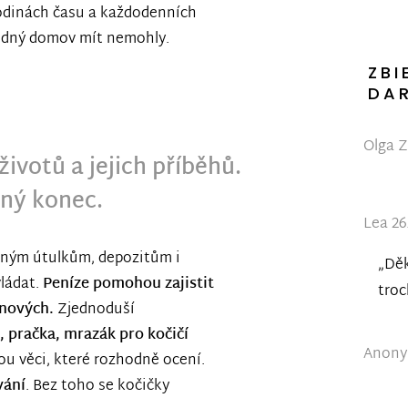
 hodinách času a každodenních
hodný domov mít nemohly.
ZBI
DA
Olga Z
ivotů a jejich příběhů.
ný konec.
Lea 26
ným útulkům, depozitům i
„Děk
ládat.
Peníze pomohou zajistit
troc
nových.
Zjednoduší
, pračka, mrazák pro kočičí
Anonym
ou věci, které rozhodně ocení.
vání
. Bez toho se kočičky