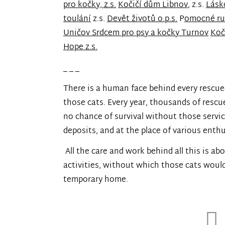
pro kočky, z.s.
Kočičí dům Libnov
, z.s.
Lásk
toulání
z.s.
Devět životů o.p.s.
P
omocné ru
Uničov
Srdcem pro psy a kočky Turnov
Koč
Hope z.s.
_ _ _
There is a human face behind every rescued
those cats. Every year, thousands of resc
no chance of survival without those service
deposits, and at the place of various enthu
All the care and work behind all this is ab
activities, without which those cats would
temporary home.