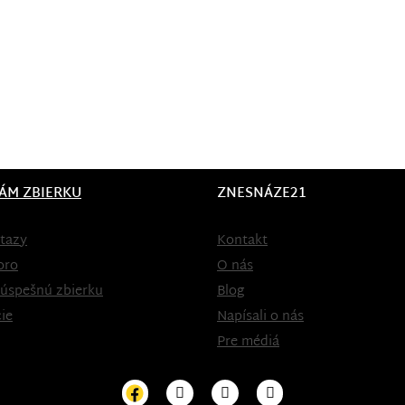
ÁM ZBIERKU
ZNESNÁZE21
tazy
Kontakt
oro
O nás
 úspešnú zbierku
Blog
ie
Napísali o nás
Pre médiá