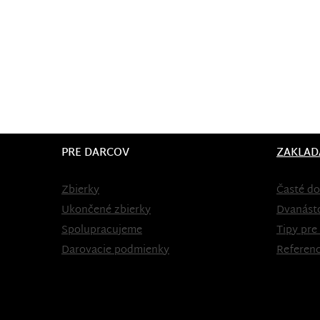
PRE DARCOV
ZAKLAD
Zbierky
Časté do
Ukončené zbierky
Dvanást
Spolupracujeme
Tipy pre
Darovacie podmienky
Referenc