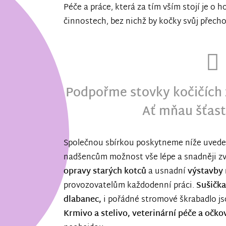
Péče a práce, která za tím vším stojí je o
činnostech, bez nichž by kočky svůj přec
Podpořme stovky kočičích ž
Ať mňau šťast
Společnou sbírkou poskytneme níže uvede
nadšencům možnost vše lépe a snadněji zv
opravy starých kotců
a usnadní
výstavby 
provozovatelům každodenní práci.
Sušička
dlabanec,
i pořádné stromové škrabadlo js
Krmivo a stelivo, veterinární péče a očko