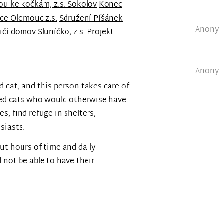
ou ke kočkám, z.s. Sokolov
Konec
ce Olomouc z.s.
Sdružení Píšánek
Anonym
ičí domov Sluníčko, z.s
.
Projekt
Anonym
 cat, and this person takes care of
ued cats who would otherwise have
s, find refuge in shelters,
siasts.
out hours of time and daily
 not be able to have their