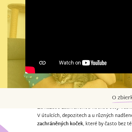
O zbier
Za každou zachráněnou kočkou stojí lidská 
V útulcích, depozitech a u různých nadšen
zachráněných koček
, které by často bez t