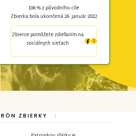
106 % z původního cíle
Zbierka bola ukončená 26. január 2022
Zbierce pomôžete zdieľaním na
sociálnych sieťach
TRÓN ZBIERKY
1
Patronkou sbírky je