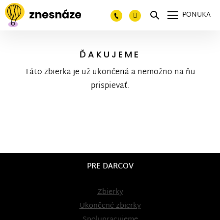
PONUKA
ĎAKUJEME
Táto zbierka je už ukončená a nemožno na ňu
prispievať.
PRE DARCOV
Zbierky
Ukončené zbierky
Spolupracujeme