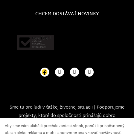
CHCEM DOSTÁVAŤ NOVINKY
Sme tu pre ľudí v ťažkej životnej situácii | Podporujeme
projekty, ktoré do spoločnosti prinášajú dobro
Aby sme vám uľahčili prechádzanie stránok, ponúkli prispôsobený
obsah alebo reklamu a mohli anonymne analyzovať návštevnosť,