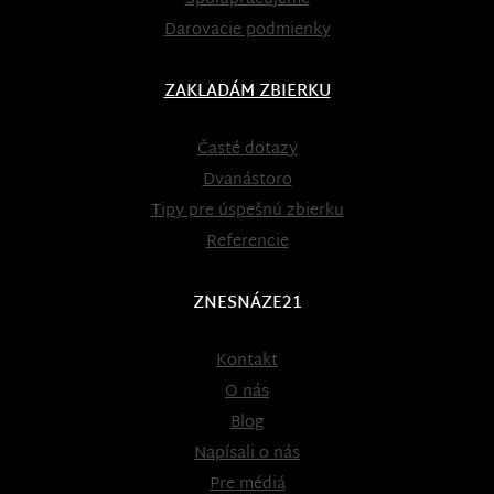
Darovacie podmienky
ZAKLADÁM ZBIERKU
Časté dotazy
Dvanástoro
Tipy pre úspešnú zbierku
Referencie
ZNESNÁZE21
Kontakt
O nás
Blog
Napísali o nás
Pre médiá