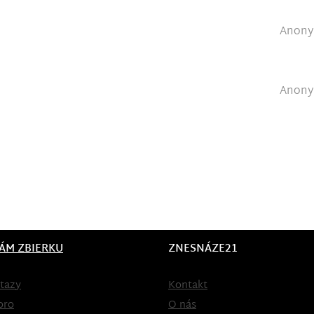
Anonym
Anonym
ÁM ZBIERKU
ZNESNÁZE21
tazy
Kontakt
oro
O nás