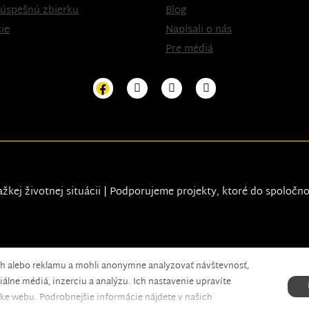
 úspešnú zbierku
Blog
ie
Napísali o nás
Pre médiá
ažkej životnej situácii | Podporujeme projekty, ktoré do spoločn
ah alebo reklamu a mohli anonymne analyzovať návštevnosť,
xels.
álne médiá, inzerciu a analýzu. Ich nastavenie upravíte
ke webu. Podrobnejšie informácie nájdete v našich