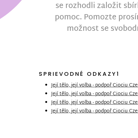
se rozhodli založit sbí
pomoc. Pomozte prosím
možnost se svobod
SPRIEVODNÉ ODKAZY1
Její tělo, její volba - podpoř Ciociu Cze
Její tělo, její volba - podpoř Ciociu Cze
Její tělo, její volba - podpoř Ciociu Cze
Její tělo, její volba - podpoř Ciociu Cze