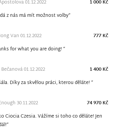
Apostolova 01.12.2022
1 000 Kč
dá z nás má mít možnost volby“
ong Van 01.12.2022
777 Kč
nks for what you are doing! “
 Bečanová 01.12.2022
1 400 Kč
šála. Díky za skvělou práci, kterou děláte! “
nough 30.11.2022
74 970 Kč
ko Ciocia Czesia. Vážíme si toho co děláte! Jen
dál!“