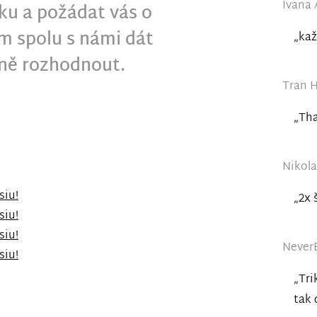
Ivana 
rku a požádat vás o
 spolu s námi dát
„kaž
ně rozhodnout.
Tran H
„Tha
Nikola
siu!
„2x 
siu!
siu!
NeverE
siu!
„Tri
tak 