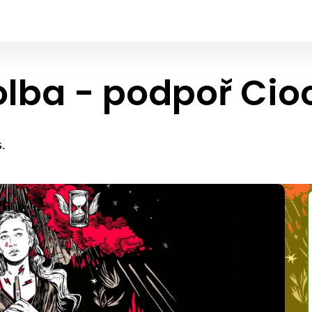
 volba - podpoř Cio
.