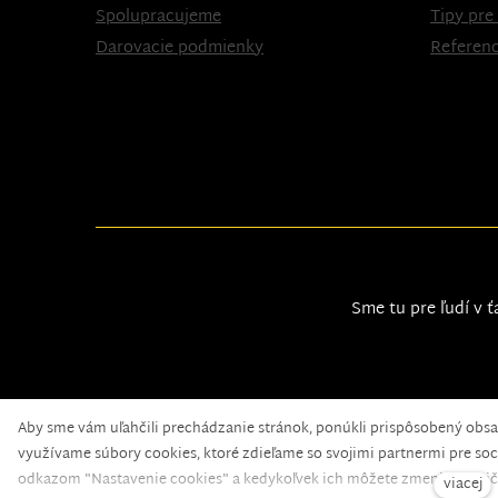
Spolupracujeme
Tipy pre
Darovacie podmienky
Referenc
Sme tu pre ľudí v ť
Aby sme vám uľahčili prechádzanie stránok, ponúkli prispôsobený obs
Nadační fond pomoci
© 2020 — web běží na
solidpi
využívame súbory cookies, ktoré zdieľame so svojimi partnermi pre soci
odkazom "Nastavenie cookies" a kedykoľvek ich môžete zmeniť v pätič
viacej