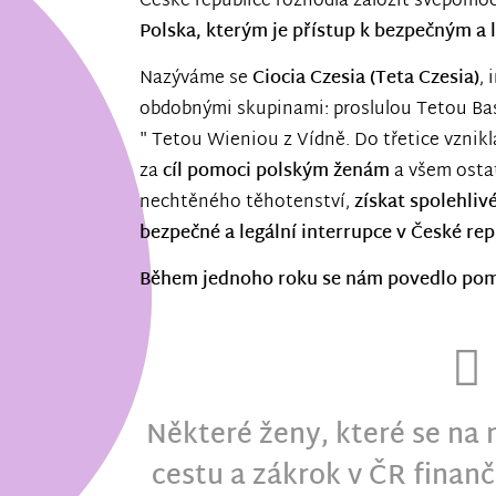
České republice rozhodla založit svépomo
Polska, kterým je přístup k bezpečným a 
Nazýváme se
Ciocia Czesia (Teta Czesia)
,
obdobnými skupinami: proslulou Tetou Basi
" Tetou Wieniou z Vídně. Do třetice vznikla
za
cíl pomoci polským ženám
a všem osta
nechtěného těhotenství,
získat spolehli
bezpečné a legální interrupce v České rep
Během jednoho roku se nám povedlo pom
Některé ženy, které se na 
cestu a zákrok v ČR finanč