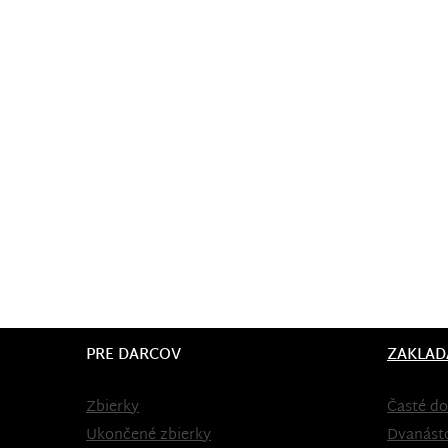
PRE DARCOV
ZAKLAD
Zbierky
Časté do
Ukončené zbierky
Dvanást