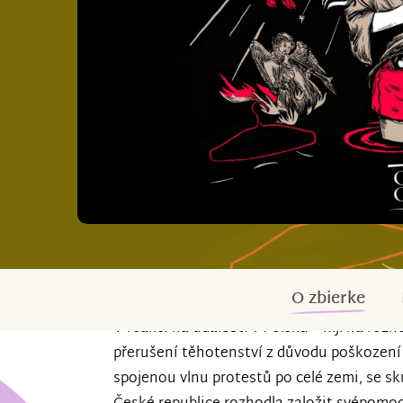
O zbierke
V reakci na události v Polsku – mj. na roz
přerušení těhotenství z důvodu poškození p
spojenou vlnu protestů po celé zemi, se sku