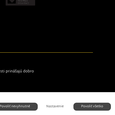
osti prinášajú dobro
Nastavenie cookies
Povoliť nevyhnutné
Nastavenie
Povoliť všetko