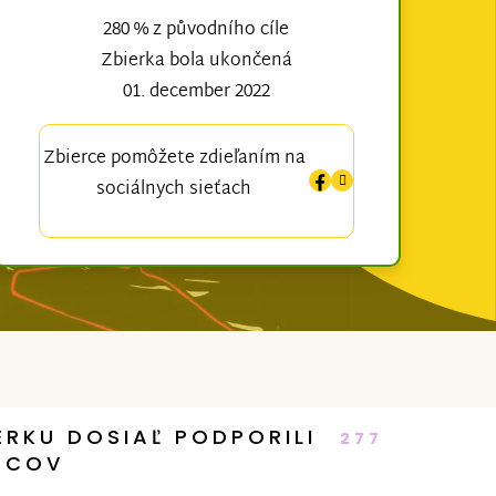
280 % z původního cíle
Zbierka bola ukončená
01. december 2022
Zbierce pomôžete zdieľaním na
sociálnych sieťach
ERKU DOSIAĽ PODPORILI
277
RCOV