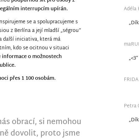
cnou
podpůrnou síť pro osoby z
Adéla 
legálním interrupcím upírán.
 inspirujeme se a spolupracujeme s
„Dík
ou z Berlína a její mladší „ségrou“
 další iniciativa, která má
maRUH
tním, kdo se ocitnou v situaci
vé informace o možnostech
„<3“
ublice.
oci přes 1 100 osobám.
FRIDA 
Petra 
nás obrací, si nemohou
„Dík
ně dovolit, proto jsme