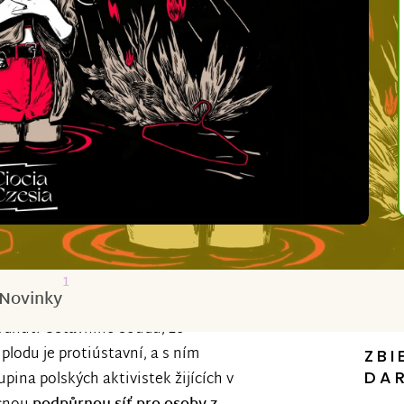
1
Novinky
hodnutí Ústavního soudu, že
lodu je protiústavní, a s ním
ZBI
DA
pina polských aktivistek žijících v