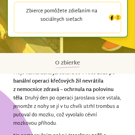
Zbierce pomôžete zdieľaním na
sociálnych sieťach
O zbierke
Moje
kamarádka Jaroslava se v roce 2018 po
banální operaci křečových žil nevrátila
z nemocnice zdravá – ochrnula na polovinu
těla
. Druhý den po operaci Jaroslava sice vstala,
jenomže z nohy se jí v tu chvíli utrhl trombus a
putoval do mozku, což vyvolalo cévní
mozkovou příhodu.