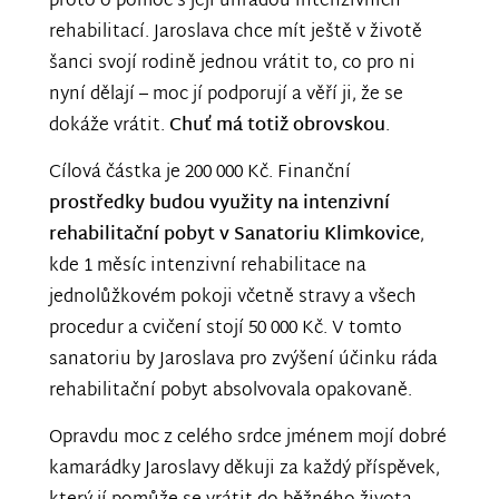
proto o pomoc s její úhradou intenzivních
rehabilitací. Jaroslava chce mít ještě v životě
šanci svojí rodině jednou vrátit to, co pro ni
nyní dělají – moc jí podporují a věří ji, že se
dokáže vrátit.
Chuť má totiž obrovskou
.
Cílová částka je 200 000 Kč. Finanční
prostředky budou využity na intenzivní
rehabilitační pobyt v Sanatoriu Klimkovice
,
kde 1 měsíc intenzivní rehabilitace na
jednolůžkovém pokoji včetně stravy a všech
procedur a cvičení stojí 50 000 Kč. V tomto
sanatoriu by Jaroslava pro zvýšení účinku ráda
rehabilitační pobyt absolvovala opakovaně.
Opravdu moc z celého srdce jménem mojí dobré
kamarádky Jaroslavy děkuji za každý příspěvek,