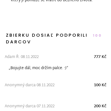
který jí pomůže se vrátit do běžného života.
ZBIERKU DOSIAĽ PODPORILI
100
DARCOV
Adam Ř. 08.11.2022
777 Kč
„Bojujte dál, moc držím palce. :)“
Anonymný darca 08.11.2022
100 Kč
Anonymný darca 07.11.2022
200 Kč