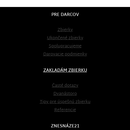
PRE DARCOV
Zbierky
Ukončené zbierky
Spolupracujeme
Darovacie podmienky
ZAKLADÁM ZBIERKU
Časté dotazy
Dvanástoro
Tipy pre úspešnú zbierku
Referencie
ZNESNÁZE21