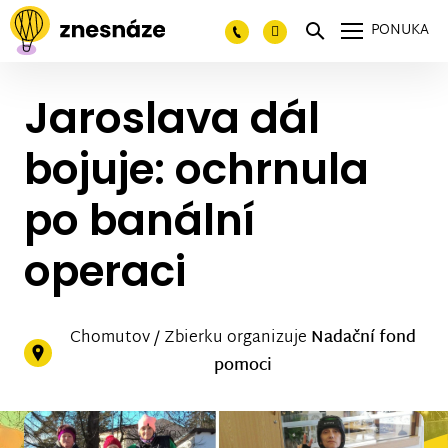
PONUKA
Jaroslava dál
bojuje: ochrnula
po banální
operaci
Chomutov / Zbierku organizuje
Nadační fond
pomoci