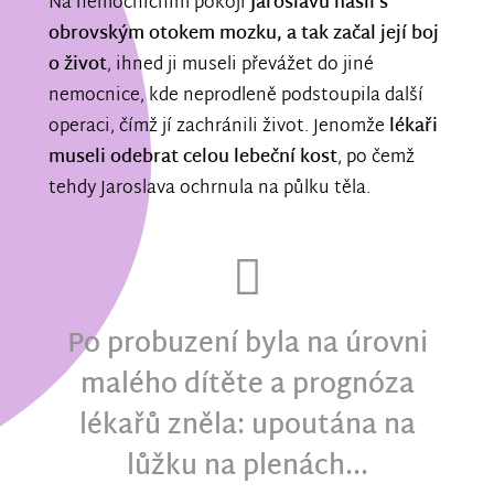
Na nemocničním pokoji
Jaroslavu našli s
obrovským otokem mozku, a tak začal její boj
o život
, ihned ji museli převážet do jiné
nemocnice, kde neprodleně podstoupila další
operaci, čímž jí zachránili život. Jenomže
lékaři
museli odebrat celou lebeční kost
, po čemž
tehdy Jaroslava ochrnula na půlku těla.
Po probuzení byla na úrovni
malého dítěte a prognóza
lékařů zněla: upoutána na
lůžku na plenách...