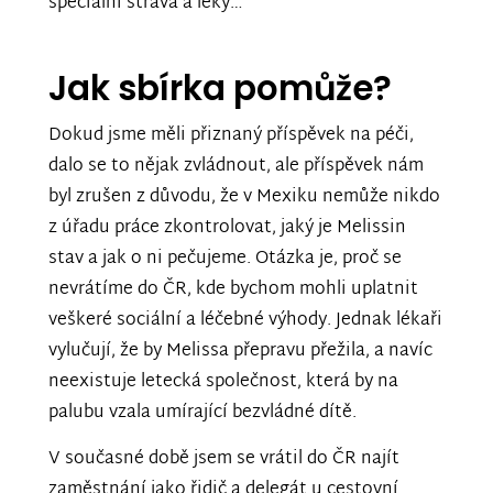
speciální strava a léky…
Jak sbírka pomůže?
Dokud jsme měli přiznaný příspěvek na péči,
dalo se to nějak zvládnout, ale příspěvek nám
byl zrušen z důvodu, že v Mexiku nemůže nikdo
z úřadu práce zkontrolovat, jaký je Melissin
stav a jak o ni pečujeme. Otázka je, proč se
nevrátíme do ČR, kde bychom mohli uplatnit
veškeré sociální a léčebné výhody. Jednak lékaři
vylučují, že by Melissa přepravu přežila, a navíc
neexistuje letecká společnost, která by na
palubu vzala umírající bezvládné dítě.
V současné době jsem se vrátil do ČR najít
zaměstnání jako řidič a delegát u cestovní