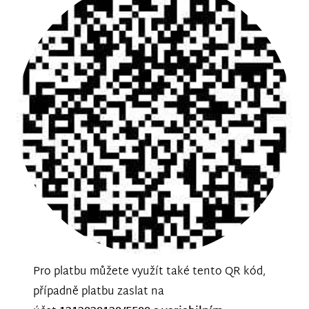
Pro platbu můžete využít také tento QR kód,
případně platbu zaslat na