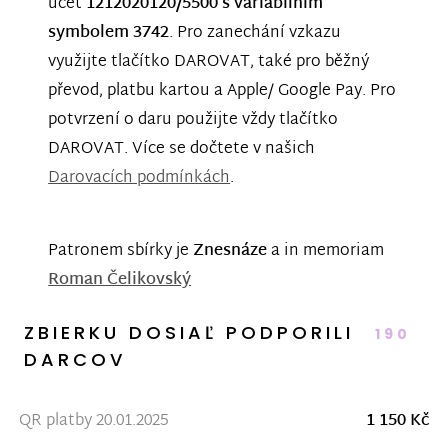
účet
1212020120/5500 s variabilním
symbolem 3742
. Pro zanechání vzkazu
využijte tlačítko DAROVAT, také pro běžný
převod, platbu kartou a Apple/ Google Pay. Pro
potvrzení o daru použijte vždy tlačítko
DAROVAT. Více se dočtete v našich
Darovacích podmínkách
.
Patronem sbírky je
Znesnáze
a in memoriam
Roman Čelikovský
ZBIERKU DOSIAĽ PODPORILI
190
DARCOV
QR platby 20.01.2025
1 150 Kč