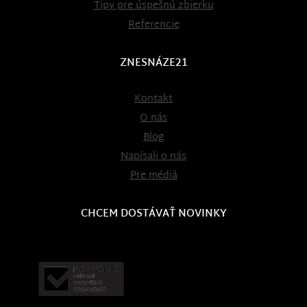
Tipy pre úspešnú zbierku
Referencie
ZNESNÁZE21
Kontakt
O nás
Blog
Napísali o nás
Pre médiá
CHCEM DOSTÁVAŤ NOVINKY