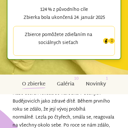
124 % z původního cíle
Zbierka bola ukončená 24. január 2025
Zbierce pomôžete zdieľaním na
sociálnych sieťach
10
1
O zbierke
Galéria
Novinky
Naše dcera Melissa se narodila v Českých
Budějovicích jako zdravé dítě. Během prvního
roku se zdálo, že její vývoj probíhá
normálně. Lezla po čtyřech, smála se, reagovala
na všechny okolo sebe. Po roce se nám zdálo,