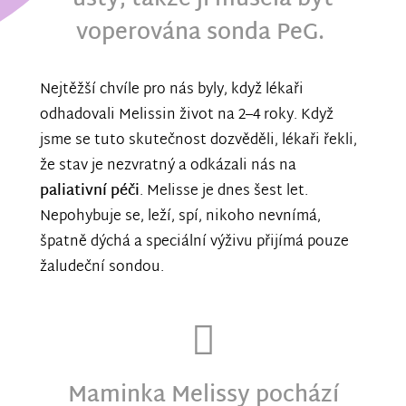
ústy, takže jí musela být
voperována sonda PeG.
Nejtěžší chvíle pro nás byly, když lékaři
odhadovali Melissin život na 2–4 roky. Když
jsme se tuto skutečnost dozvěděli, lékaři řekli,
že stav je nezvratný a odkázali nás na
paliativní péči
. Melisse je dnes šest let.
Nepohybuje se, leží, spí, nikoho nevnímá,
špatně dýchá a speciální výživu přijímá pouze
žaludeční sondou.
Maminka Melissy pochází