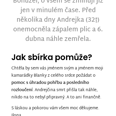
Bohužel, o všem se zmiňuji již
jen v minulém čase. Před
několika dny Andrejka (32†)
onemocněla zápalem plic a 6.
dubna náhle zemřela.
Jak sbírka pomůže?
Chtěla by sem vás jménem svým a jménem moji
kamarádky Blanky z celého srdce požádat o
pomoc s úhradou pohřbu a posledního
rozloučení
. Andrejčina smrt přišla tak náhle,
nikdo na to nebyl připravný. A to ani finančně.
S láskou a pokorou vám všem moc děkujeme.
Ilona