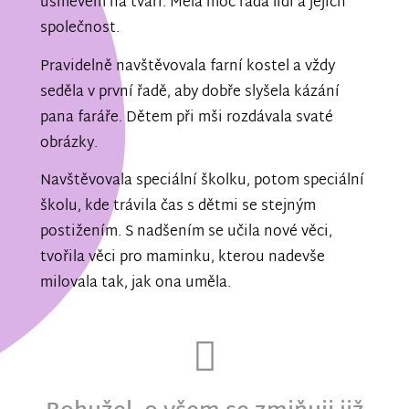
úsměvem na tváři. Měla moc ráda lidi a jejich
společnost.
Pravidelně navštěvovala farní kostel a vždy
seděla v první řadě, aby dobře slyšela kázání
pana faráře. Dětem při mši rozdávala svaté
obrázky.
Navštěvovala speciální školku, potom speciální
školu, kde trávila čas s dětmi se stejným
postižením. S nadšením se učila nové věci,
tvořila věci pro maminku, kterou nadevše
milovala tak, jak ona uměla.