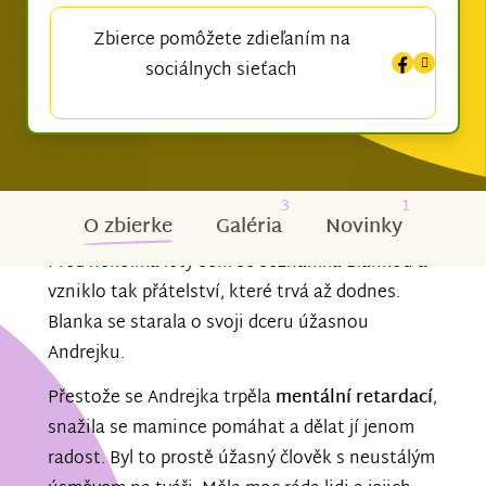
Zbierce pomôžete zdieľaním na
sociálnych sieťach
3
1
O zbierke
Galéria
Novinky
Před několika lety sem se seznámila Blankou a
vzniklo tak přátelství, které trvá až dodnes.
Blanka se starala o svoji dceru úžasnou
Andrejku.
Přestože se Andrejka trpěla
mentální retardací
,
snažila se mamince pomáhat a dělat jí jenom
radost. Byl to prostě úžasný člověk s neustálým