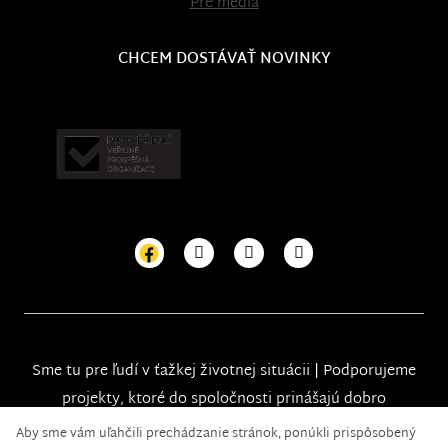
Pre médiá
CHCEM DOSTÁVAŤ NOVINKY
Sme tu pre ľudí v ťažkej životnej situácii | Podporujeme
projekty, ktoré do spoločnosti prinášajú dobro
Aby sme vám uľahčili prechádzanie stránok, ponúkli prispôsobený