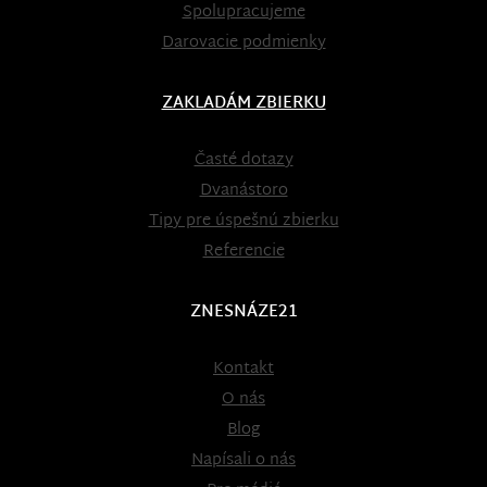
Spolupracujeme
Darovacie podmienky
ZAKLADÁM ZBIERKU
Časté dotazy
Dvanástoro
Tipy pre úspešnú zbierku
Referencie
ZNESNÁZE21
Kontakt
O nás
Blog
Napísali o nás