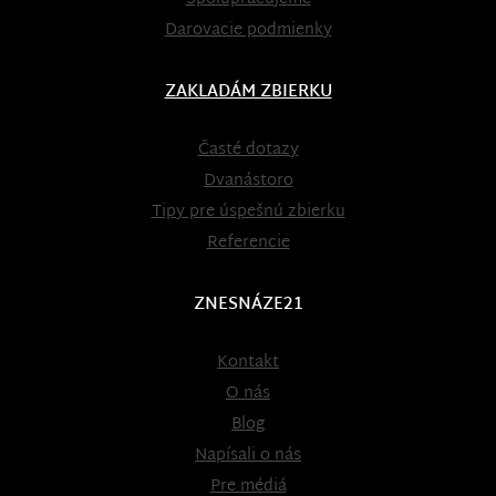
Darovacie podmienky
ZAKLADÁM ZBIERKU
Časté dotazy
Dvanástoro
Tipy pre úspešnú zbierku
Referencie
ZNESNÁZE21
Kontakt
O nás
Blog
Napísali o nás
Pre médiá