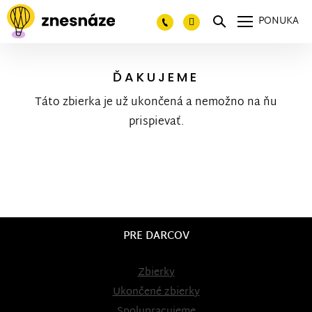
PONUKA
ĎAKUJEME
Táto zbierka je už ukončená a nemožno na ňu
prispievať.
PRE DARCOV
Zbierky
Ukončené zbierky
Spolupracujeme