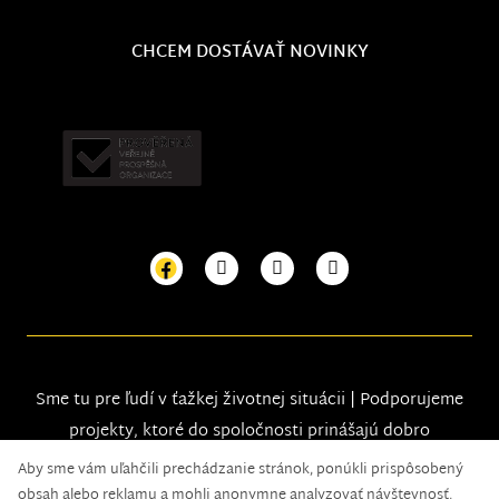
CHCEM DOSTÁVAŤ NOVINKY
Sme tu pre ľudí v ťažkej životnej situácii | Podporujeme
projekty, ktoré do spoločnosti prinášajú dobro
Aby sme vám uľahčili prechádzanie stránok, ponúkli prispôsobený
obsah alebo reklamu a mohli anonymne analyzovať návštevnosť,