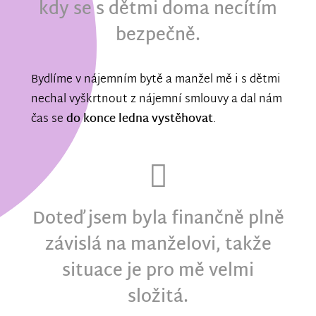
kdy se s dětmi doma necítím
bezpečně.
Bydlíme v nájemním bytě a manžel mě i s dětmi
nechal vyškrtnout z nájemní smlouvy a dal nám
čas se
do konce ledna vystěhovat
.
Doteď jsem byla finančně plně
závislá na manželovi, takže
situace je pro mě velmi
složitá.