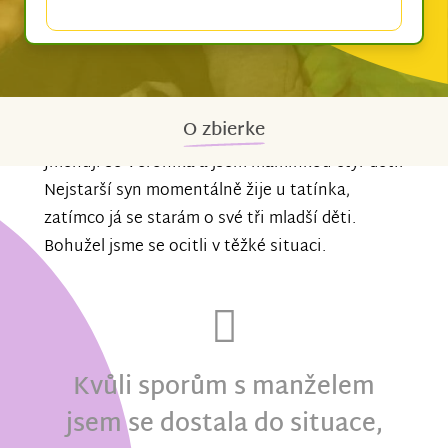
O zbierke
Jmenuji se Veronika a jsem maminkou čtyř dětí.
Nejstarší syn momentálně žije u tatínka,
zatímco já se starám o své tři mladší děti.
Bohužel jsme se ocitli v těžké situaci.
Kvůli sporům s manželem
jsem se dostala do situace,