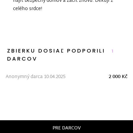
najít bezpečný domov a začít znovu. Děkuji z
celého srdce!
ZBIERKU DOSIAĽ PODPORILI
1
DARCOV
Anonymný darca 10.04.2025
2 000 Kč
PRE DARCOV