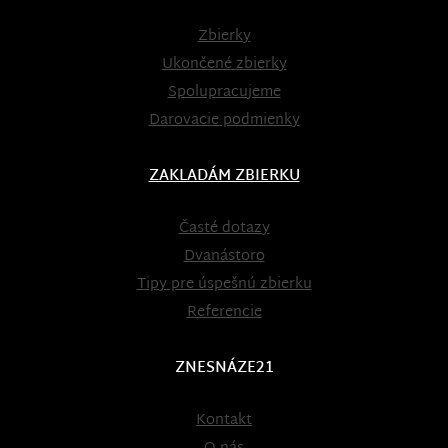
Zbierky
Ukončené zbierky
Spolupracujeme
Darovacie podmienky
ZAKLADÁM ZBIERKU
Časté dotazy
Dvanástoro
Tipy pre úspešnú zbierku
Referencie
ZNESNÁZE21
Kontakt