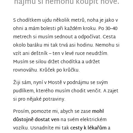
nájmu si nemohu koupit nové.
S chodítkem ujdu několik metrů, noha je jako v
ohni a mám bolesti při každém kroku. Po 30–40
metrech si musím sednout a odpočívat. Cesta
okolo baráku mi tak trvá asi hodinu. Nemohu si
vzít ani deštník – ten v levé ruce neudržím.
Musím se silou držet chodítka a udržet
rovnováhu. Krůček po krůčku.
Žiji sám, nyní v Mostě v podnájmu se svým
pudlíkem, kterého musím chodit venčit. A zajet
si pro nějaké potraviny.
Prosím, pomozte mi, abych se zase
mohl
důstojně dostat ven
na svém elektrickém
vozíku. Usnadníte mi tak
cesty k lékařům
a