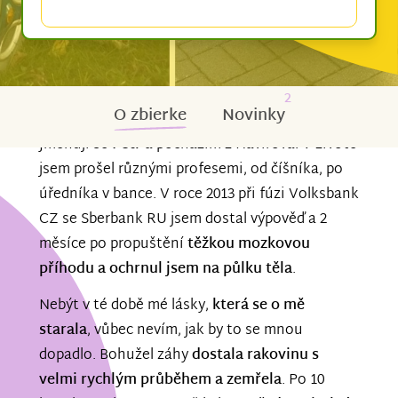
2
O zbierke
Novinky
Jmenuji se
Petr
a pocházím z Havířova. V životě
jsem prošel různými profesemi, od číšníka, po
úředníka v bance. V roce 2013 při fúzi Volksbank
CZ se Sberbank RU jsem dostal výpověď a 2
měsíce po propuštění
těžkou mozkovou
příhodu a ochrnul jsem na půlku těla
.
Nebýt v té době mé lásky,
která se o mě
starala
, vůbec nevím, jak by to se mnou
dopadlo. Bohužel záhy
dostala rakovinu s
velmi rychlým průběhem a zemřela
. Po 10