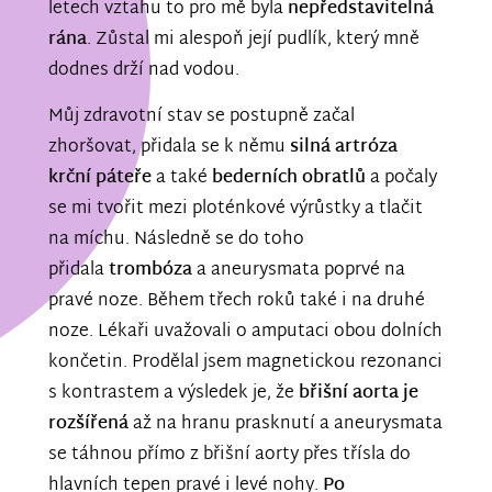
letech vztahu to pro mě byla
nepředstavitelná
rána
. Zůstal mi alespoň její pudlík, který mně
dodnes drží nad vodou.
Můj zdravotní stav se postupně začal
zhoršovat, přidala se k němu
silná artróza
krční páteře
a také
bederních obratlů
a počaly
se mi tvořit mezi ploténkové výrůstky a tlačit
na míchu. Následně se do toho
přidala
trombóza
a aneurysmata poprvé na
pravé noze. Během třech roků také i na druhé
noze. Lékaři uvažovali o amputaci obou dolních
končetin. Prodělal jsem magnetickou rezonanci
s kontrastem a výsledek je, že
břišní aorta je
rozšířená
až na hranu prasknutí a aneurysmata
se táhnou přímo z břišní aorty přes třísla do
hlavních tepen pravé i levé nohy.
Po