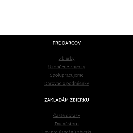
PRE DARCOV
Zbierky
Ukončené zbierky
Spolupracujeme
Darovacie podmienky
ZAKLADÁM ZBIERKU
Časté dotazy
Dvanástoro
Tipy pre úspešnú zbierku