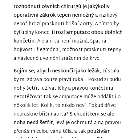
rozhodnutí cévních chirurgů je jakýkoliv
operativní zákrok tepen nemožný
a rizikový,
neboť hrozí prasknutí břišní aorty. A tímto by
byl úplný konec.
Hrozí amputace obou dolních
končetin.
Ale ani ta není možná, špatná
hojivost - flegmóna , možnost prasknutí tepny
a následné uvolnění sraženin do krve.
Bojím se, abych neskončil jako ležák
, zůstala
by mi zdravá pouze pravá ruka. Pokud si budu
nohy šetřit, užívat léky a pravou končetinu
nezatěžovat tak se amputace může oddálit i o
několik let. Kolik, to nikdo neví. Pokud dříve
nepraskne břišní aorta?
S chodítkem se ale
noha nedá šetřit
, levá je ochrnutá a na pravou
přenáším celou váhu těla, a tak
používám