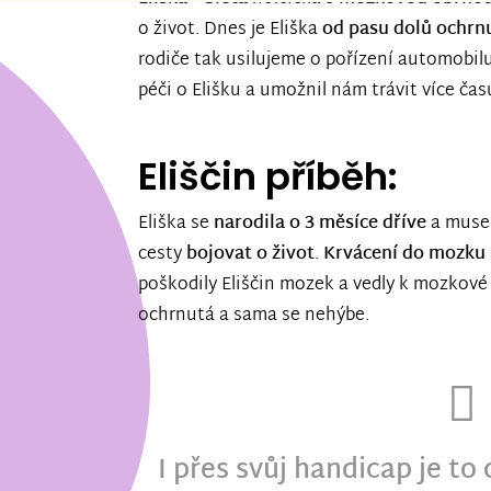
o život. Dnes je Eliška
od pasu dolů ochrn
rodiče tak usilujeme o pořízení automobil
péči o Elišku a umožnil nám trávit více ča
Eliščin příběh:
Eliška se
narodila o 3 měsíce dříve
a musel
cesty
bojovat o život
.
Krvácení do mozku
poškodily Eliščin mozek a vedly k mozkové 
ochrnutá a sama se nehýbe.
I přes svůj handicap je to