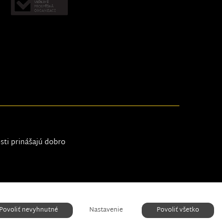
osti prinášajú dobro
Nastavenie cookies
Povoliť nevyhnutné
Nastavenie
Povoliť všetko