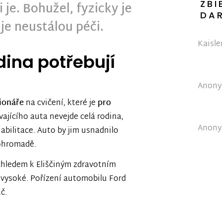
ZBI
 je. Bohužel, fyzicky je
DA
je neustálou péči.
Kaisle
odina potřebují
Anonym
ionáře
na cvičení, které je
pro
vajícího auta nevejde celá rodina,
Anonym
abilitace. Auto by jim usnadnilo
pohromadě.
zhledem k Eliščiným zdravotním
y vysoké. Pořízení automobilu Ford
č.