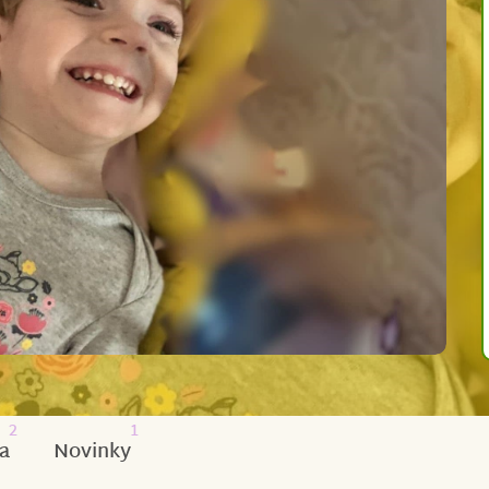
2
1
a
Novinky
u
, se narodila předčasně a bojovala