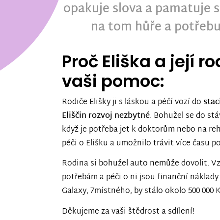
opakuje slova a pamatuje si
na tom hůře a potřebu
Proč Eliška a její r
vaši pomoc:
Rodiče Elišky ji s láskou a péčí vozí do
stac
Eliščin rozvoj nezbytné
. Bohužel se do stá
když je potřeba jet k doktorům nebo na reh
péči o Elišku a umožnilo trávit více času 
Rodina si bohužel auto nemůže dovolit. V
potřebám a péči o ni jsou finanční náklad
Galaxy, 7místného, by stálo okolo 500 000 K
Děkujeme za vaši štědrost a sdílení!