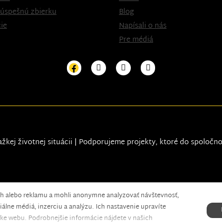
 úspešnú zbierku
Blog
ie
Napísali o nás
Pre médiá
ažkej životnej situácii | Podporujeme projekty, ktoré do spoločn
ah alebo reklamu a mohli anonymne analyzovať návštevnosť,
xels.
álne médiá, inzerciu a analýzu. Ich nastavenie upravíte
ke webu. Podrobnejšie informácie nájdete v našich