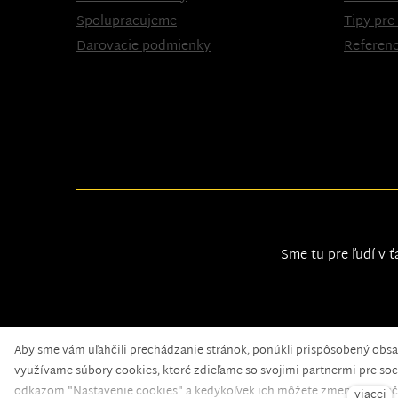
Spolupracujeme
Tipy pre
Darovacie podmienky
Referenc
Sme tu pre ľudí v ť
Aby sme vám uľahčili prechádzanie stránok, ponúkli prispôsobený obs
Nadační fond pomoci
© 2020 — web běží na
solidpi
využívame súbory cookies, ktoré zdieľame so svojimi partnermi pre soci
odkazom "Nastavenie cookies" a kedykoľvek ich môžete zmeniť v pätič
viacej