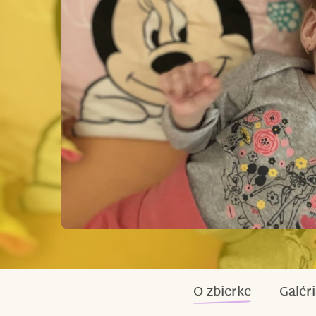
O zbierke
Galéri
Eliška – 3letá
holčička s
mozkovou obrno