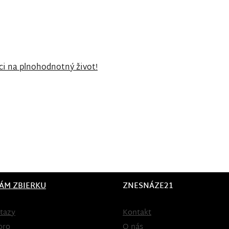
ci na plnohodnotný život!
ÁM ZBIERKU
ZNESNÁZE21
tazy
Kontakt
oro
O nás