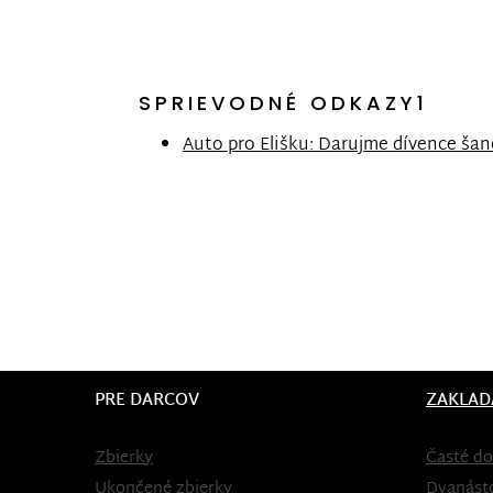
SPRIEVODNÉ ODKAZY1
Auto pro Elišku: Darujme dívence šan
PRE DARCOV
ZAKLAD
Zbierky
Časté do
Ukončené zbierky
Dvanást