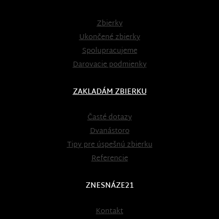
Zbierky
Ukončené zbierky
Spolupracujeme
Darovacie podmienky
ZAKLADÁM ZBIERKU
Časté dotazy
Dvanástoro
Tipy pre úspešnú zbierku
Referencie
ZNESNÁZE21
Kontakt