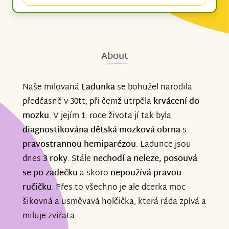
About
Naše milovaná
Ladunka
se bohužel narodila
předčasně v 30tt, při čemž utrpěla
krvácení do
mozku
. V jejím 1. roce života jí tak byla
diagnostikována dětská mozková obrna
s
pravostrannou hemiparézou
. Ladunce jsou
dnes
3 roky
. Stále
nechodí a neleze, posouvá
se po zadečku
a skoro
nepoužívá pravou
ručičku
. Přes to všechno je ale dcerka moc
šikovná a usměvavá holčička, která ráda zpívá a
miluje zvířata.