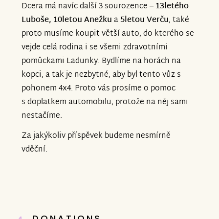
Dcera má navíc další 3 sourozence –
13letého
Luboše, 10letou Anežku
a
5letou Verču
, také
proto musíme koupit větší auto, do kterého se
vejde celá rodina i se všemi zdravotními
pomůckami Ladunky. Bydlíme na horách na
kopci, a tak je nezbytné, aby byl tento vůz s
pohonem 4x4. Proto vás prosíme o pomoc
s doplatkem automobilu, protože na něj sami
nestačíme.
Za jakýkoliv příspěvek budeme nesmírně
vděční.
DONATIONS