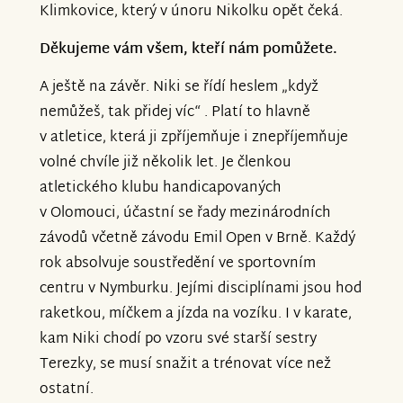
Klimkovice, který v únoru Nikolku opět čeká.
Děkujeme vám všem, kteří nám pomůžete.
A ještě na závěr. Niki se řídí heslem „když
nemůžeš, tak přidej víc“ . Platí to hlavně
v atletice, která ji zpříjemňuje i znepříjemňuje
volné chvíle již několik let. Je členkou
atletického klubu handicapovaných
v Olomouci, účastní se řady mezinárodních
závodů včetně závodu Emil Open v Brně. Každý
rok absolvuje soustředění ve sportovním
centru v Nymburku. Jejími disciplínami jsou hod
raketkou, míčkem a jízda na vozíku. I v karate,
kam Niki chodí po vzoru své starší sestry
Terezky, se musí snažit a trénovat více než
ostatní.