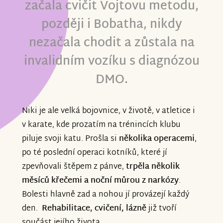
začala cvičit Vojtovu metodu,
později i Bobatha, nikdy
nezačala chodit a zůstala na
invalidním vozíku s diagnózou
DMO.
Niki je ale velká bojovnice, v životě, v atletice i
v karate, kde prozatím na trénincích klubu
piluje svoji katu. Prošla si
několika operacemi
,
po té poslední operaci kotníků, které jí
zpevňovali štěpem z pánve,
trpěla několik
měsíců křečemi a noční můrou z narkózy
.
Bolesti hlavně zad a nohou jí provázejí každý
den.
Rehabilitace, cvičení, lázně
již tvoří
součást jejího života.