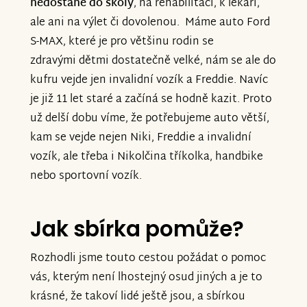
nedostane do školy
, na rehabilitaci, k lékaři,
ale ani na výlet či dovolenou. Máme auto Ford
S-MAX, které je pro většinu rodin se
zdravými dětmi dostatečně velké, nám se ale do
kufru vejde jen invalidní vozík a Freddie. Navíc
je již 11 let staré a začíná se hodně kazit. Proto
už delší dobu víme, že potřebujeme auto větší,
kam se vejde nejen Niki, Freddie a invalidní
vozík, ale třeba i Nikolčina tříkolka, handbike
nebo sportovní vozík.
Jak sbírka pomůže?
Rozhodli jsme touto cestou požádat o pomoc
vás, kterým není lhostejný osud jiných a je to
krásné, že takoví lidé ještě jsou, a sbírkou