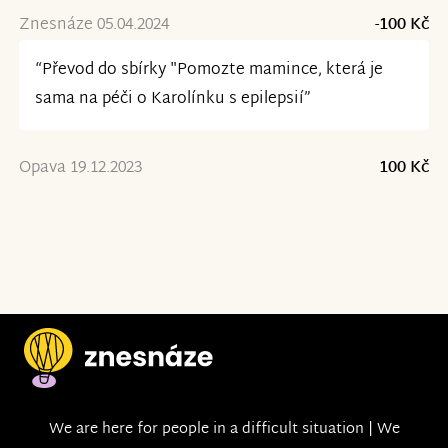
Znesnáze 05.04.2024
-100 Kč
“Převod do sbírky "Pomozte mamince, která je
sama na péči o Karolínku s epilepsií”
Opava 19.12.2023
100 Kč
We are here for people in a difficult situation | We