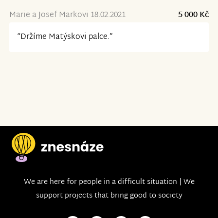
Marie a Josef Markovi 18.02.2021
5 000 Kč
“Držíme Matýskovi palce.”
We are here for people in a difficult situation | We
support projects that bring good to society