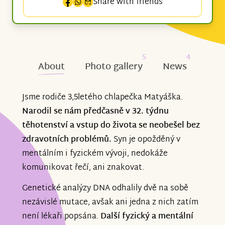
Share with friends
5
4
About
Photo gallery
News
Jsme rodiče 3,5letého chlapečka Matyáška.
Narodil se nám předčasně v 32. týdnu
těhotenství a vstup do života se neobešel bez
zdravotních problémů.
Syn je opožděný v
mentálním i fyzickém vývoji, nedokáže
komunikovat řečí, ani znakovat.
Genetické analýzy DNA odhalily dvě na sobě
nezávislé mutace, avšak ani jedna z nich zatím
není lékaři popsána.
Další fyzický a mentální