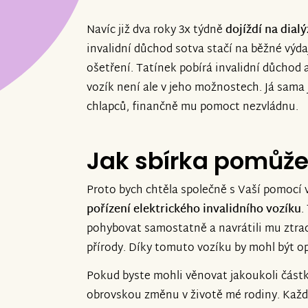
Navíc již dva roky 3x týdně
dojíždí na dial
invalidní důchod sotva stačí na běžné výdaj
ošetření. Tatínek pobírá invalidní důchod a
vozík není ale v jeho možnostech. Já sam
chlapců, finančně mu pomoct nezvládnu.
Jak sbírka pomůž
Proto bych chtěla společně s Vaší pomocí 
pořízení elektrického invalidního vozíku
.
pohybovat samostatně a navrátili mu ztra
přírody. Díky tomuto vozíku by mohl být opě
Pokud byste mohli věnovat jakoukoli částku
obrovskou změnu v životě mé rodiny. Každý