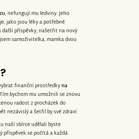
ýzu
, nefungují mu ledviny. Jeho
e, jako jsou léky a potřebné
 další příspěvky, našetřit na nový
a jsem samoživitelka, mamka dvou
e?
vybrat finanční prostředky
na
 Tím bychom mu umožnili se znovu
cenou radost z procházek do
t nezávislý a šetřil by své zdraví.
 naší sbírce udělali byste
 příspěvek se počítá a každá