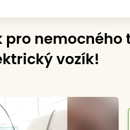
k pro nemocného 
ektrický vozík!