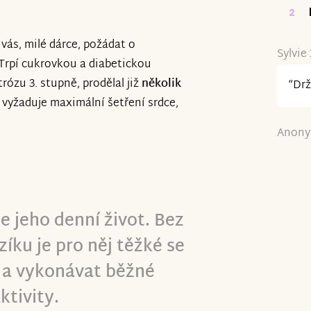
2
 vás, milé dárce, požádat o
Sylvie
 Trpí cukrovkou a diabetickou
rózu 3. stupně, prodělal již
několik
“Drž
ý vyžaduje maximální šetření srdce,
Anony
e jeho denní život. Bez
zíku je pro něj těžké se
a vykonávat běžné
ktivity.