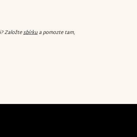
i? Založte
sbírku
a pomozte tam,