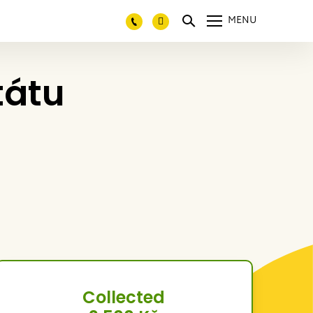
MENU
tátu
Collected