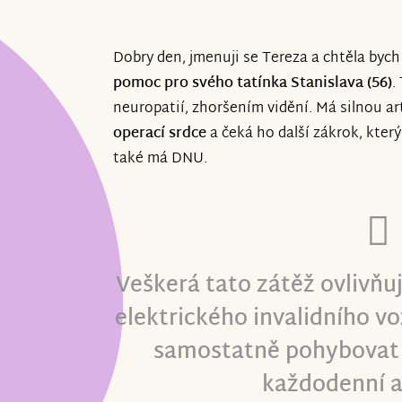
Dobry den, jmenuji se Tereza a chtěla bych
pomoc pro svého tatínka Stanislava (56)
.
neuropatií, zhoršením vidění. Má silnou art
operací srdce
a čeká ho další zákrok, kter
také má DNU.
Veškerá tato zátěž ovlivňuj
elektrického invalidního vo
samostatně pohybovat 
každodenní a