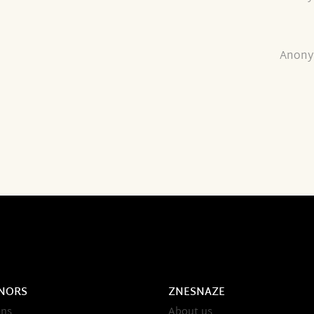
Anony
NORS
ZNESNAZE
ons
About us