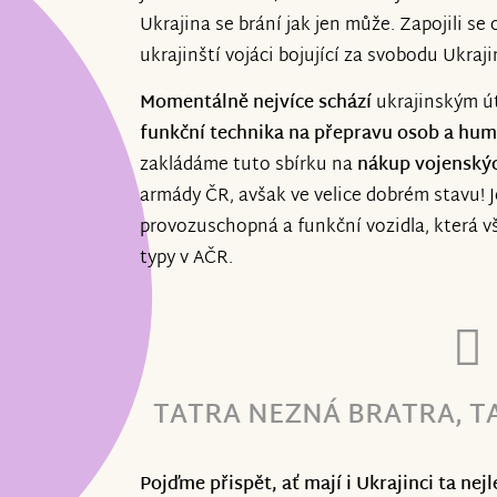
Ukrajina se brání jak jen může. Zapojili se 
ukrajinští vojáci bojující za svobodu Ukra
Momentálně nejvíce schází
ukrajinským út
funkční technika na přepravu osob a hum
zakládáme tuto sbírku na
nákup vojenskýc
armády ČR, avšak ve velice dobrém stavu! J
provozuschopná a funkční vozidla, která vš
typy v AČR.
TATRA NEZNÁ BRATRA, TA
Pojďme přispět, ať mají i Ukrajinci ta nej