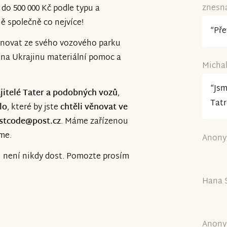
znesná
 do 500 000 Kč podle typu a
ě společně co nejvíce!
“Pře
ěnovat ze svého vozového parku
u na Ukrajinu materiální pomoc a
Michal
“Jsm
jitelé Tater a podobných vozů
,
Tatr
lo
, které by jste
chtěli věnovat ve
estcode@post.cz
. Máme zařízenou
me.
Anony
ci není nikdy dost. Pomozte prosím
Hana S
Anony