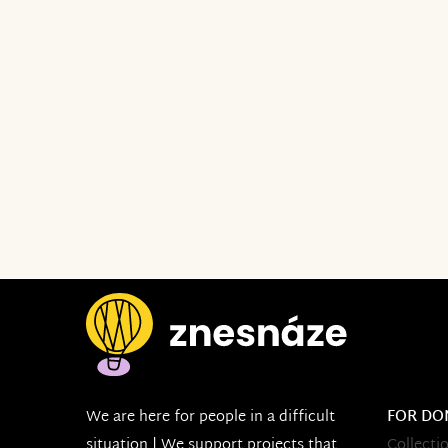
We are here for people in a difficult
FOR DO
situation | We support projects that
Collecti