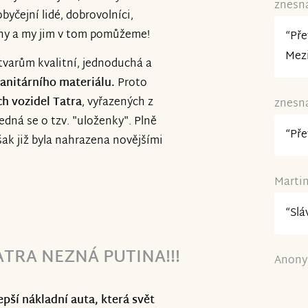
znesná
obyčejní lidé, dobrovolníci,
jiny a my jim v tom pomůžeme!
“Pře
Mezi
varům kvalitní, jednoduchá a
anitárního materiálu.
Proto
h vozidel Tatra
, vyřazených z
znesná
edná se o tzv. "uloženky". Plně
“Pře
ak již byla nahrazena novějšími
Martin
“Slá
TRA NEZNÁ PUTINA!!!
Anony
lepší nákladní auta, která svět