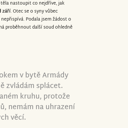
těla nastoupit co nejdříve, jak
 září
. Otec se o syny vůbec
 nepřispívá. Podala jsem žádost o
í má proběhnout další soud ohledně
rokem v bytě Armády
ně zvládám splácet.
vaném kruhu, protože
hů, nemám na uhrazení
ch věcí.