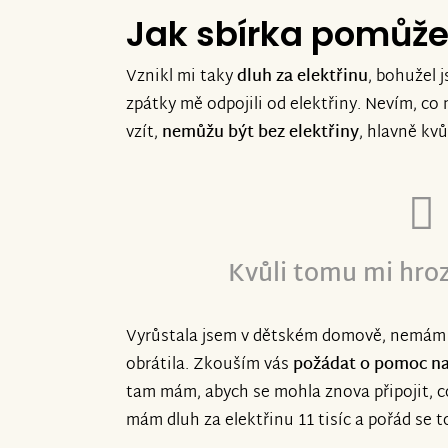
Jak sbírka pomůž
Vznikl mi taky
dluh za elektřinu
, bohužel 
zpátky mě odpojili od elektřiny. Nevím, c
vzít,
nemůžu být bez elektřiny
, hlavně kvů
Kvůli tomu mi hroz
Vyrůstala jsem v dětském domově, nemám ro
obrátila. Zkouším vás
požádat o pomoc na 
tam mám, abych se mohla znova připojit, c
mám dluh za elektřinu 11 tisíc a pořád se t