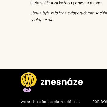
Budu vděčná za každou pomoc. Kristýna
Sbírka byla založena s doporučením sociáln
spolupracuje.
We are here for people in a difficult
FOR DO