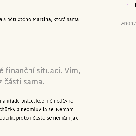
1
a
a pětiletého
Martina
, které sama
Anony
é finanční situaci. Vím,
z části sama.
 na úřadu práce, kde mě nedávno
schůzky a neomluvila se
. Nemám
oupila, proto i často se nemám jak