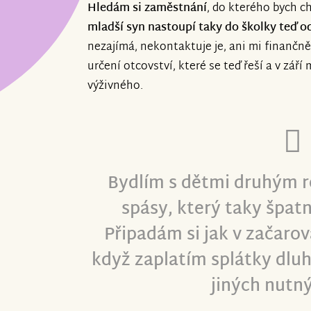
Hledám si zaměstnání
, do kterého bych ch
mladší syn nastoupí taky do školky teď od
nezajímá, nekontaktuje je, ani mi finančně
určení otcovství, které se teď řeší a v zář
výživného.
Bydlím s dětmi druhým 
spásy, který taky špat
Připadám si jak v začaro
když zaplatím splátky dlu
jiných nutný