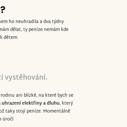
e?
jsem ho neuhradila a dva týdny
o mám dělat, ty peníze nemám kde
li dětem.
í vystěhování.
dinu ani blízké, na které bych se
uhrazení elektřiny a dluhu
, který
ož taky stojí peníze. Momentálně
o úročí.