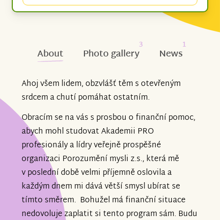
3
1
About
Photo gallery
News
Ahoj všem lidem, obzvlášť těm s otevřeným
srdcem a chutí pomáhat ostatním.
Obracím se na vás s prosbou o finanční pomoc,
abych mohl studovat Akademii PRO
profesionály a lídry veřejně prospěšné
organizaci Porozumění mysli z.s., která mě
v poslední době velmi příjemně oslovila a
každým dnem mi dává větší smysl ubírat se
tímto směrem. Bohužel má finanční situace
nedovoluje zaplatit si tento program sám. Budu