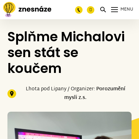
MENU
Splňme Michalovi
sen stát se
koučem
Lhota pod Lipany / Organizer:
Porozumění
mysli z.s.