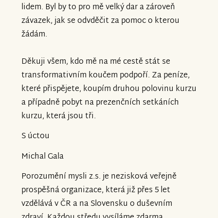
lidem. Byl by to pro mě velký dar a zároveň
závazek, jak se odvděčit za pomoc o kterou
žádám.
Děkuji všem, kdo mě na mé cestě stát se
transformativním koučem podpoří. Za peníze,
které přispějete, koupím druhou polovinu kurzu
a případně pobyt na prezenčních setkáních
kurzu, která jsou tři.
S úctou
Michal Gala
Porozumění mysli z.s. je nezisková veřejně
prospěšná organizace, která již přes 5 let
vzdělává v ČR a na Slovensku o duševním
zdraví. Každou středu vysíláme zdarma