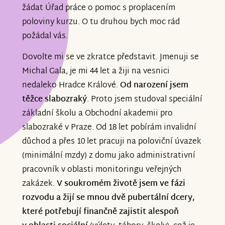
žádat Úřad práce o pomoc s proplacením
poloviny kurzu. O tu druhou bych moc rád
požádal vás.
Dovolte mi se ve zkratce představit. Jmenuji se
Michal Gala, je mi 44 let a žiji na vesnici
nedaleko Hradce Králové.
Od narození jsem
těžce slabozraký
. Proto jsem studoval speciální
základní školu a Obchodní akademii pro
slabozraké v Praze. Od 18 let pobírám invalidní
důchod a přes 10 let pracuji na poloviční úvazek
(minimální mzdy) z domu jako administrativní
pracovník v oblasti monitoringu veřejných
zakázek.
V soukromém životě jsem ve fázi
rozvodu a žijí se mnou dvě pubertální dcery,
které potřebují finančně zajistit alespoň