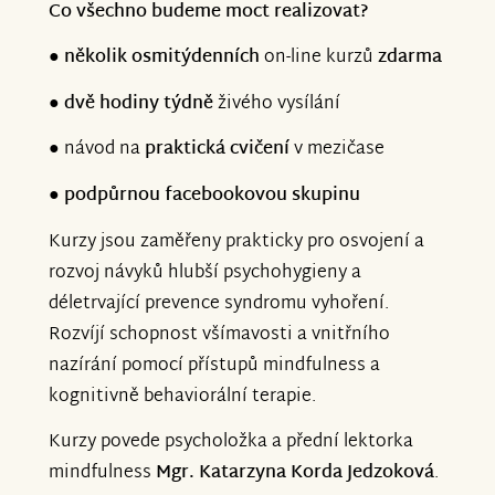
Co všechno budeme moct realizovat?
●
několik osmitýdenních
on-line kurzů
zdarma
●
dvě hodiny týdně
živého vysílání
● návod na
praktická cvičení
v mezičase
●
podpůrnou facebookovou skupinu
Kurzy jsou zaměřeny prakticky pro osvojení a
rozvoj návyků hlubší psychohygieny a
déletrvající prevence syndromu vyhoření.
Rozvíjí schopnost všímavosti a vnitřního
nazírání pomocí přístupů mindfulness a
kognitivně behaviorální terapie.
Kurzy povede psycholožka a přední lektorka
mindfulness
Mgr. Katarzyna Korda Jedzoková
.