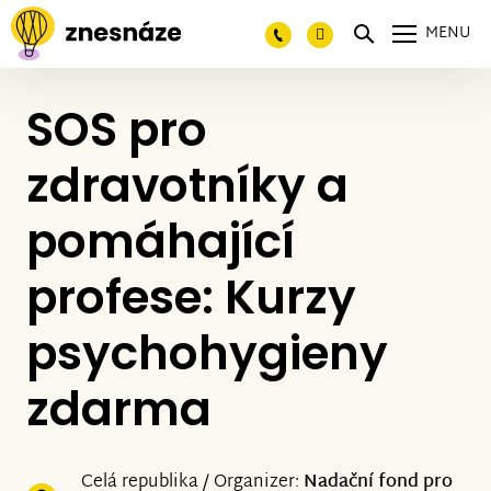
MENU
SOS pro
zdravotníky a
pomáhající
profese: Kurzy
psychohygieny
zdarma
Celá republika / Organizer:
Nadační fond pro