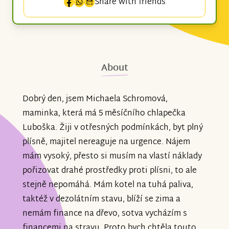
Share with friends
About
Dobrý den, jsem Michaela Schromová,
maminka, která má 5 měsíčního chlapečka
Luboška. Žiji v otřesných podmínkách, byt plný
plísně, majitel nereaguje na urgence. Nájem
mám vysoký, přesto si musím na vlastí náklady
pořizovat drahé prostředky proti plísni, to ale
stejně nepomáhá. Mám kotel na tuhá paliva,
taktéž v dezolátním stavu, blíží se zima a
nemám finance na dřevo, sotva vycházím s
financemi na stravu. Proto bych chtěla touto