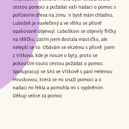
cestou pomoci a požádat vaši nadaci o pomoc s
pořízením dřeva na zimu. V bytě mám chladno,
Lubošek je navlečený a ve vlhku se plísně
opakovaně objevují. Luboškovi se objevily flíčky
na tělíčku, zatím jsem dostala mastičku, ale
nelepší se to. Obávám se ekzému s plísně. Jsem
z Vítkova, kde je nouze o byty, proto se
pokouším touto cestou požádat o pomoc.
Spolupracuji se SAS ve Vítkově s paní Helenou
Mruskovou, která se mi snaží pomoci a o
nadaci mi řekla a pomohla mi s vyplněním.
Děkuji velice za pomoc