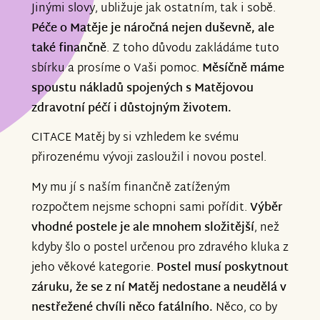
Jinými slovy, ubližuje jak ostatním, tak i sobě.
Péče o Matěje je náročná nejen duševně, ale
také finančně
. Z toho důvodu zakládáme tuto
sbírku a prosíme o Vaši pomoc.
Měsíčně máme
spoustu nákladů spojených s Matějovou
zdravotní péčí i důstojným životem.
CITACE Matěj by si vzhledem ke svému
přirozenému vývoji zasloužil i novou postel.
My mu jí s naším finančně zatíženým
rozpočtem nejsme schopni sami pořídit.
Výběr
vhodné postele je ale mnohem složitější
, než
kdyby šlo o postel určenou pro zdravého kluka z
jeho věkové kategorie.
Postel musí poskytnout
záruku, že se z ní Matěj nedostane a neudělá
v
nestřežené chvíli něco fatálního.
Něco, co by