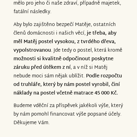
mělo pro jeho či naše zdraví, případně majetek,
fatální následky.
Aby bylo zajištěno bezpečí Matěje, ostatních
členů domácnosti i našich věcí,
je třeba, aby
měl Matěj postel vysokou, z tvrdého dřeva,
vypolstrovanou
. Jde tedy o postel, která kromě
možnosti si kvalitně odpočinout poskytne
záruku před útěkem z ní
, a v níž si Matěj
nebude moci sám nějak ublížit.
Podle rozpočtu
od truhláře, který by nám postel vyrobil, činí
náklady na postel včetně matrace 45 000 Kč.
Budeme vděční za příspěvek jakékoli výše, který
by nám pomohl financovat výše popsané účely.
Děkujeme Vám.