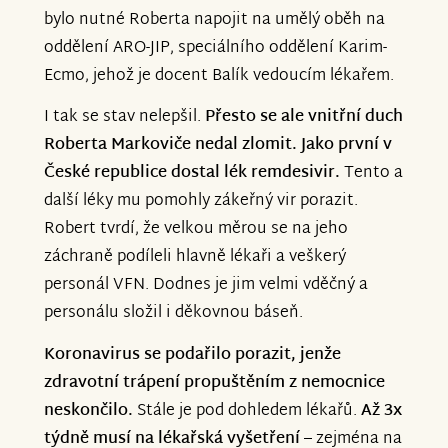
bylo nutné Roberta napojit na umělý oběh na
oddělení ARO-JIP, speciálního oddělení Karim-
Ecmo, jehož je docent Balík vedoucím lékařem.
I tak se stav nelepšil.
Přesto se ale vnitřní duch
Roberta Markoviče nedal zlomit. Jako první v
České republice dostal lék remdesivir.
Tento a
další léky mu pomohly zákeřný vir porazit.
Robert tvrdí, že velkou měrou se na jeho
záchraně podíleli hlavně lékaři a veškerý
personál VFN. Dodnes je jim velmi vděčný a
personálu složil i děkovnou báseň.
Koronavirus se podařilo porazit, jenže
zdravotní trápení propuštěním z nemocnice
neskončilo.
Stále je pod dohledem lékařů.
Až 3x
týdně musí na lékařská vyšetření
– zejména na