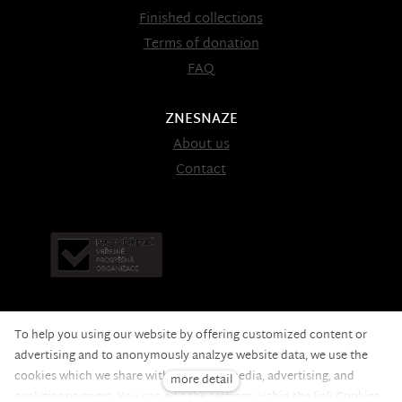
Finished collections
Terms of donation
FAQ
ZNESNAZE
About us
Contact
To help you using our website by offering customized content or
advertising and to anonymously analzye website data, we use the
cookies which we share with our social media, advertising, and
more detail
Nadační fond pomoci
© 2020 — the web is running on
analytics partners. You can edit the settings within the link Cookies