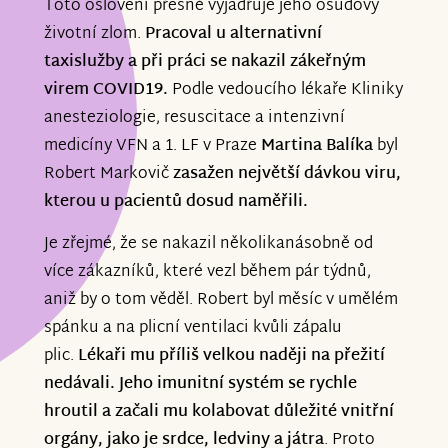
Toto oslovení přesně vyjadřuje jeho osudový
životní zlom.
Pracoval u alternativní
taxislužby a při práci se nakazil zákeřným
virem COVID19.
Podle vedoucího lékaře Kliniky
anesteziologie, resuscitace a intenzivní
medicíny VFN a 1. LF v Praze
Martina Balíka
byl
Robert Markovič
zasažen největší dávkou viru,
kterou u pacientů dosud naměřili.
Je zřejmé, že se nakazil několikanásobně od
více zákazníků, které vezl během pár týdnů,
aniž by o tom věděl. Robert byl měsíc v umělém
spánku a na plicní ventilaci kvůli zápalu
plic.
Lékaři mu příliš velkou naději na přežití
nedávali. Jeho imunitní systém se rychle
hroutil a začali mu kolabovat důležité vnitřní
orgány, jako je srdce, ledviny a játra
. Proto