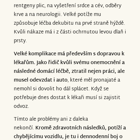
rentgeny plic, na vyšetření srdce a cév, odběry
krve a na neurologii. Velké potíže mu
způsobuje léčba dekubitu na prvé straně hýždě.
Kvůli nákaze má i z části ochrnutou levou dlaň i
prsty.
Velké komplikace má především s dopravou k
lékařům. Jako řidič kvůli svému onemocnění a
následné domácí léčbě, ztratil nejen práci, ale
musel odevzdat i auto
, které měl pronajaté a
nemohl si dovolit ho dál splácet. Když se
potřebuje dnes dostat k lékaři musí si zajistit
odvoz.
Tímto ale problémy ani z daleka
nekončí.
Kromě zdravotních následků, potíží a
chybějícímu vozidlu, je tu i dennodenní boj o