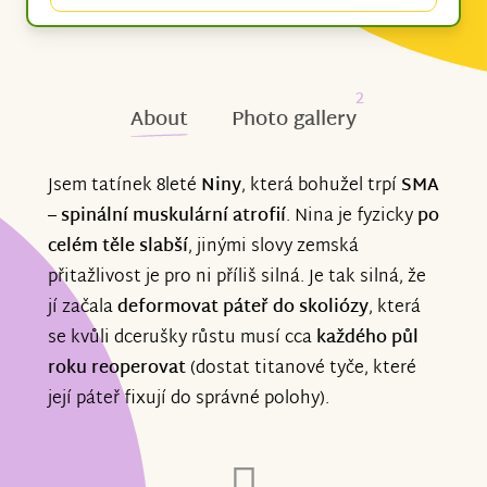
2
About
Photo gallery
Jsem tatínek 8leté
Niny
, která bohužel trpí
SMA
– spinální muskulární atrofií
. Nina je fyzicky
po
celém těle slabší
, jinými slovy zemská
přitažlivost je pro ni příliš silná. Je tak silná, že
jí začala
deformovat páteř do skoliózy
, která
se kvůli dcerušky růstu musí cca
každého půl
roku reoperovat
(dostat titanové tyče, které
její páteř fixují do správné polohy).