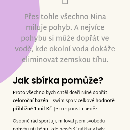
Přes tohle všechno Nina
miluje pohyb. A nejvíce
pohybu si může dopřát ve
vodě, kde okolní voda dokáže
eliminovat zemskou tíhu.
Jak sbírka pomůže?
Proto všechno bych chtěl dceři Nině dopřát
celoroční bazén
– swim spa v celkové
hodnotě
přibližně 1 mil Kč
. Je to spoustu peněz.
Osobně rád sportuji, miloval jsem svobodu
pohybu při běhu, kde největší náklady byly