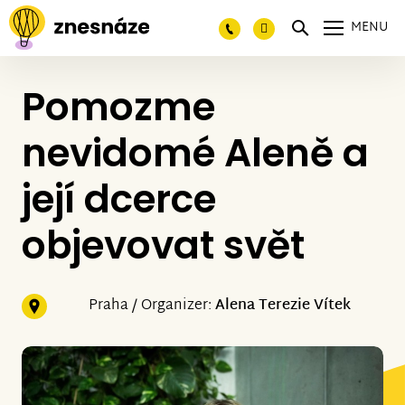
MENU
Pomozme
nevidomé Aleně a
její dcerce
objevovat svět
Praha / Organizer:
Alena Terezie Vítek