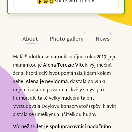
Share with friends
4
1
About
Photo gallery
News
Malá Šarlotka se narodila v říjnu roku 2019. Její
maminkou je
Alena Terezie Vítek
, výjimečná
žena, která celý život pomáhala lidem kolem
sebe.
Alena je nevidomá
, dostala do vínku
nejen úžasnou povahu a skvělý smysl pro
humor, ale také velký hudební talent.
Vystudovala Deylovu konzervatoř (zpěv, klavír)
a stala se umělkyní a učitelkou hudby.
Víc než 15 let je spolupracovnicí nadačního