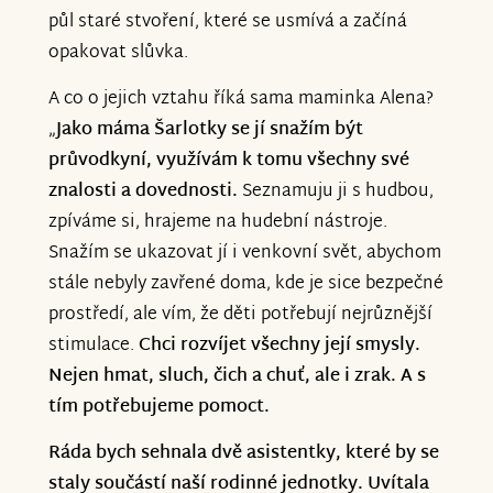
půl staré stvoření, které se usmívá a začíná
opakovat slůvka.
A co o jejich vztahu říká sama maminka Alena?
„
Jako máma Šarlotky se jí snažím být
průvodkyní, využívám k tomu všechny své
znalosti a dovednosti.
Seznamuju ji s hudbou,
zpíváme si, hrajeme na hudební nástroje.
Snažím se ukazovat jí i venkovní svět, abychom
stále nebyly zavřené doma, kde je sice bezpečné
prostředí, ale vím, že děti potřebují nejrůznější
stimulace.
Chci rozvíjet všechny její smysly.
Nejen hmat, sluch, čich a chuť, ale i zrak. A s
tím potřebujeme pomoct.
Ráda bych sehnala dvě asistentky, které by se
staly součástí naší rodinné jednotky. Uvítala