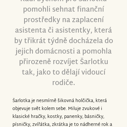
pomohli sehnat finanční
prostředky na zaplacení
asistenta či asistentky, která
by třikrát týdně docházela do
jejich domácnosti a pomohla
přirozeně rozvíjet Šarlotku
tak, jako to dělají vidoucí
rodiče.
Šarlotka je nesmírně šikovná holčička, která
objevuje svět kolem sebe. Miluje zvukové i
klasické hračky, kostky, panenky, básničky,
písničky, zvířátka, zkrátka je to nádherné rok a