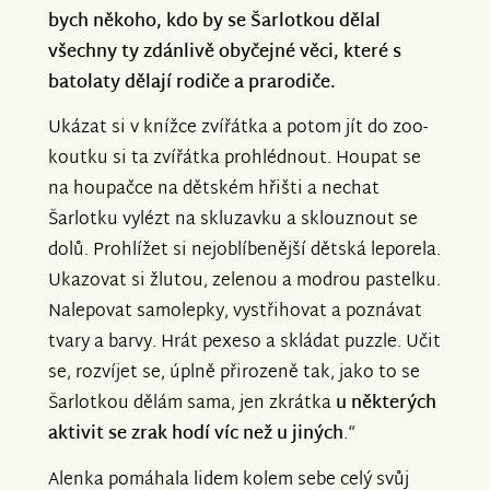
bych někoho, kdo by se Šarlotkou dělal
všechny ty zdánlivě obyčejné věci, které s
batolaty dělají rodiče a prarodiče.
Ukázat si v knížce zvířátka a potom jít do zoo-
koutku si ta zvířátka prohlédnout. Houpat se
na houpačce na dětském hřišti a nechat
Šarlotku vylézt na skluzavku a sklouznout se
dolů. Prohlížet si nejoblíbenější dětská leporela.
Ukazovat si žlutou, zelenou a modrou pastelku.
Nalepovat samolepky, vystřihovat a poznávat
tvary a barvy. Hrát pexeso a skládat puzzle. Učit
se, rozvíjet se, úplně přirozeně tak, jako to se
Šarlotkou dělám sama, jen zkrátka
u některých
aktivit se zrak hodí víc než u jiných
.“
Alenka pomáhala lidem kolem sebe celý svůj