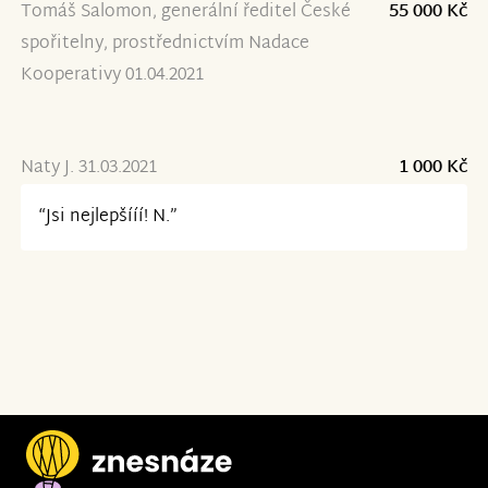
Tomáš Salomon, generální ředitel České
55 000 Kč
spořitelny, prostřednictvím Nadace
Kooperativy 01.04.2021
Naty J. 31.03.2021
1 000 Kč
“Jsi nejlepšííí! N.”