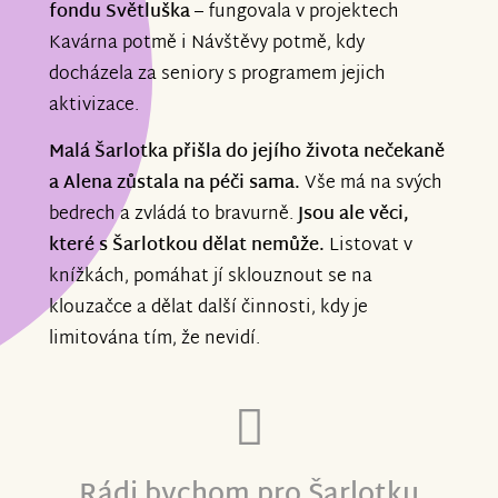
fondu Světluška
– fungovala v projektech
Kavárna potmě i Návštěvy potmě, kdy
docházela za seniory s programem jejich
aktivizace.
Malá Šarlotka přišla do jejího života nečekaně
a Alena zůstala na péči sama.
Vše má na svých
bedrech a zvládá to bravurně.
Jsou ale věci,
které s Šarlotkou dělat nemůže.
Listovat v
knížkách, pomáhat jí sklouznout se na
klouzačce a dělat další činnosti, kdy je
limitována tím, že nevidí.
Rádi bychom pro Šarlotku