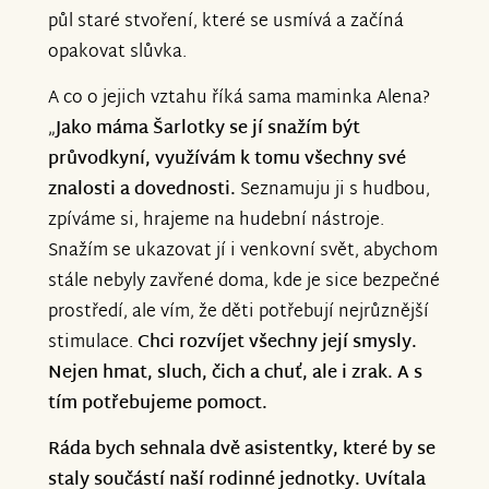
půl staré stvoření, které se usmívá a začíná
opakovat slůvka.
A co o jejich vztahu říká sama maminka Alena?
„
Jako máma Šarlotky se jí snažím být
průvodkyní, využívám k tomu všechny své
znalosti a dovednosti.
Seznamuju ji s hudbou,
zpíváme si, hrajeme na hudební nástroje.
Snažím se ukazovat jí i venkovní svět, abychom
stále nebyly zavřené doma, kde je sice bezpečné
prostředí, ale vím, že děti potřebují nejrůznější
stimulace.
Chci rozvíjet všechny její smysly.
Nejen hmat, sluch, čich a chuť, ale i zrak. A s
tím potřebujeme pomoct.
Ráda bych sehnala dvě asistentky, které by se
staly součástí naší rodinné jednotky. Uvítala