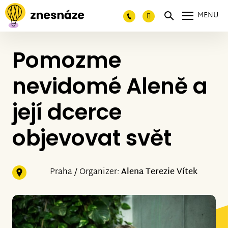
MENU
Pomozme
nevidomé Aleně a
její dcerce
objevovat svět
Praha / Organizer:
Alena Terezie Vítek