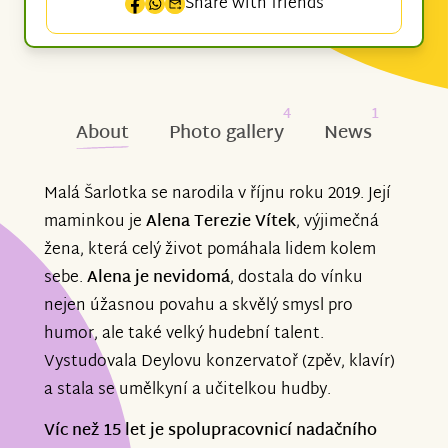
Share with friends
4
1
About
Photo gallery
News
Malá Šarlotka se narodila v říjnu roku 2019. Její
maminkou je
Alena Terezie Vítek
, výjimečná
žena, která celý život pomáhala lidem kolem
sebe.
Alena je nevidomá
, dostala do vínku
nejen úžasnou povahu a skvělý smysl pro
humor, ale také velký hudební talent.
Vystudovala Deylovu konzervatoř (zpěv, klavír)
a stala se umělkyní a učitelkou hudby.
Víc než 15 let je spolupracovnicí nadačního