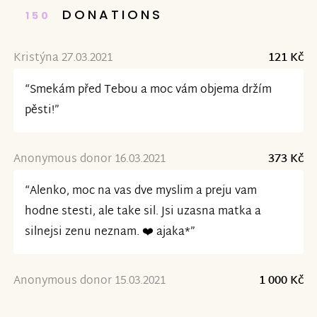
DONATIONS
150
Kristýna 27.03.2021
121 Kč
“Smekám před Tebou a moc vám objema držím
pěsti!”
Anonymous donor 16.03.2021
373 Kč
“Alenko, moc na vas dve myslim a preju vam
hodne stesti, ale take sil. Jsi uzasna matka a
silnejsi zenu neznam. ❤️ ajaka*”
Anonymous donor 15.03.2021
1 000 Kč