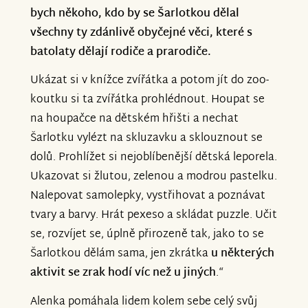
bych někoho, kdo by se Šarlotkou dělal
všechny ty zdánlivě obyčejné věci, které s
batolaty dělají rodiče a prarodiče.
Ukázat si v knížce zvířátka a potom jít do zoo-
koutku si ta zvířátka prohlédnout. Houpat se
na houpačce na dětském hřišti a nechat
Šarlotku vylézt na skluzavku a sklouznout se
dolů. Prohlížet si nejoblíbenější dětská leporela.
Ukazovat si žlutou, zelenou a modrou pastelku.
Nalepovat samolepky, vystřihovat a poznávat
tvary a barvy. Hrát pexeso a skládat puzzle. Učit
se, rozvíjet se, úplně přirozeně tak, jako to se
Šarlotkou dělám sama, jen zkrátka
u některých
aktivit se zrak hodí víc než u jiných
.“
Alenka pomáhala lidem kolem sebe celý svůj