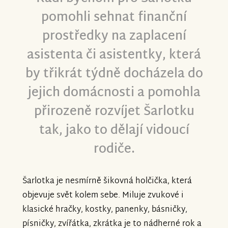
pomohli sehnat finanční
prostředky na zaplacení
asistenta či asistentky, která
by třikrát týdně docházela do
jejich domácnosti a pomohla
přirozeně rozvíjet Šarlotku
tak, jako to dělají vidoucí
rodiče.
Šarlotka je nesmírně šikovná holčička, která
objevuje svět kolem sebe. Miluje zvukové i
klasické hračky, kostky, panenky, básničky,
písničky, zvířátka, zkrátka je to nádherné rok a