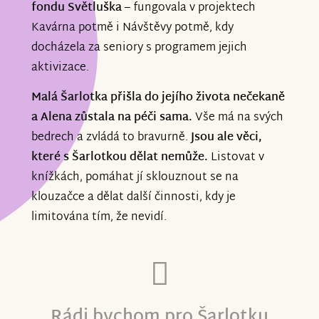
fondu Světluška
– fungovala v projektech
Kavárna potmě i Návštěvy potmě, kdy
docházela za seniory s programem jejich
aktivizace.
Malá Šarlotka přišla do jejího života nečekaně
a Alena zůstala na péči sama.
Vše má na svých
bedrech a zvládá to bravurně.
Jsou ale věci,
které s Šarlotkou dělat nemůže.
Listovat v
knížkách, pomáhat jí sklouznout se na
klouzačce a dělat další činnosti, kdy je
limitována tím, že nevidí.
Rádi bychom pro Šarlotku