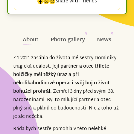
Share with friends
9
5
About
Photo gallery
News
7.1.2021 zasáhla do života mé sestry Dominiky
tragická událost. Její
partner a otec tříleté
holčičky měl těžký úraz a při
několikahodinové operaci svůj boj o život
bohužel prohrál.
Zemřel 3 dny před svými 38.
narozeninami. Byl to milující partner a otec
plný snů a plánů do budoucnosti. Nic z toho už
je ale nečeká.
Ráda bych sestře pomohla v této nelehké