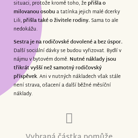
situaci, protože kromě toho, že
přišla o
milovanou osobu
a tatínka jejich malé dcerky
Lili,
přišla také o živitele rodiny.
Sama to ale
nedokážu.
Sestra je na rodičovské dovolené a bez úspor.
Další sociální dávky se budou vyřizovat. Bydlí v
nájmu v bytovém domě.
Nutné náklady jsou
třikrát vyšší než samotný rodičovský
příspěvek
. Ani v nutných nákladech však stále
není strava, ošacení a další běžné měsíční
náklady.
Vybraná částka pomůže