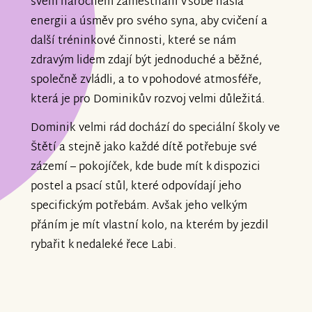
svém náročném zaměstnání v sobě našla
energii a úsměv pro svého syna, aby cvičení a
další tréninkové činnosti, které se nám
zdravým lidem zdají být jednoduché a běžné,
společně zvládli, a to v pohodové atmosféře,
která je pro Dominikův rozvoj velmi důležitá.
Dominik velmi rád dochází do speciální školy ve
Štětí a stejně jako každé dítě potřebuje své
zázemí – pokojíček, kde bude mít k dispozici
postel a psací stůl, které odpovídají jeho
specifickým potřebám. Avšak jeho velkým
přáním je mít vlastní kolo, na kterém by jezdil
rybařit k nedaleké řece Labi.