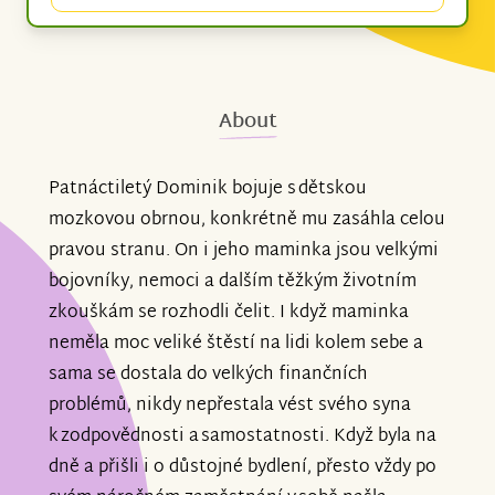
About
Patnáctiletý Dominik bojuje s dětskou
mozkovou obrnou, konkrétně mu zasáhla celou
pravou stranu. On i jeho maminka jsou velkými
bojovníky, nemoci a dalším těžkým životním
zkouškám se rozhodli čelit. I když maminka
neměla moc veliké štěstí na lidi kolem sebe a
sama se dostala do velkých finančních
problémů, nikdy nepřestala vést svého syna
k zodpovědnosti a samostatnosti. Když byla na
dně a přišli i o důstojné bydlení, přesto vždy po