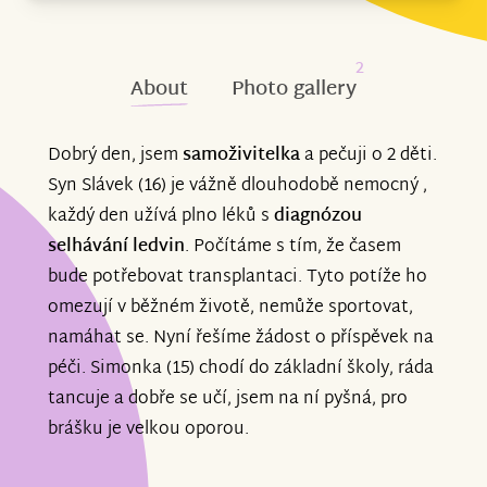
2
About
Photo gallery
Dobrý den, jsem
samoživitelka
a pečuji o 2 děti.
Syn Slávek (16) je vážně dlouhodobě nemocný ,
každý den užívá plno léků s
diagnózou
selhávání ledvin
. Počítáme s tím, že časem
bude potřebovat transplantaci. Tyto potíže ho
omezují v běžném životě, nemůže sportovat,
namáhat se. Nyní řešíme žádost o příspěvek na
péči. Simonka (15) chodí do základní školy, ráda
tancuje a dobře se učí, jsem na ní pyšná, pro
brášku je velkou oporou.