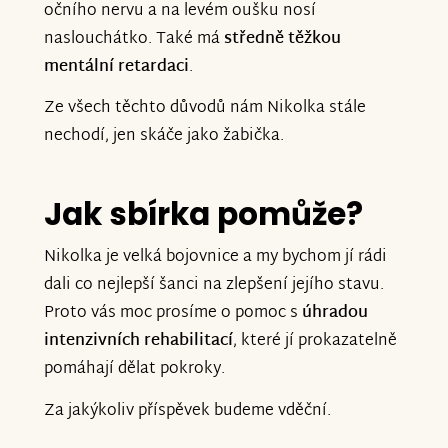
očního nervu a na levém oušku nosí
naslouchátko. Také má
středně těžkou
mentální retardaci
.
Ze všech těchto důvodů nám Nikolka stále
nechodí, jen skáče jako žabička.
Jak sbírka pomůže?
Nikolka je velká bojovnice a my bychom jí rádi
dali co nejlepší šanci na zlepšení jejího stavu.
Proto vás moc prosíme o pomoc s
úhradou
intenzivních rehabilitací
, které jí prokazatelně
pomáhají dělat pokroky.
Za jakýkoliv příspěvek budeme vděční.