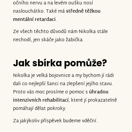
očního nervu a na levém oušku nosí
naslouchátko. Také má
středně těžkou
mentální retardaci
.
Ze všech těchto důvodů nám Nikolka stále
nechodí, jen skáče jako žabička.
Jak sbírka pomůže?
Nikolka je velká bojovnice a my bychom jí rádi
dali co nejlepší šanci na zlepšení jejího stavu.
Proto vás moc prosíme o pomoc s
úhradou
intenzivních rehabilitací
, které jí prokazatelně
pomáhají dělat pokroky.
Za jakýkoliv příspěvek budeme vděční.