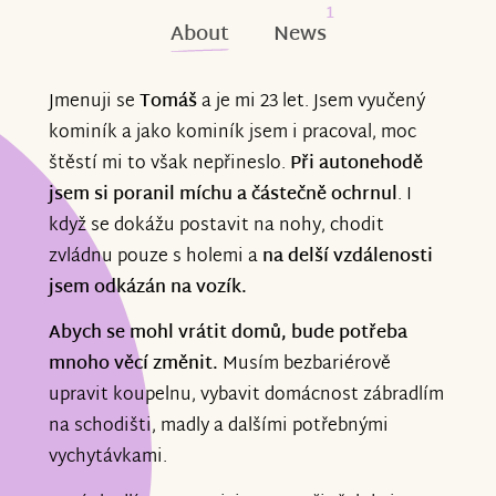
1
About
News
Jmenuji se
Tomáš
a je mi 23 let. Jsem vyučený
kominík a jako kominík jsem i pracoval, moc
štěstí mi to však nepřineslo.
Při autonehodě
jsem si poranil míchu a částečně ochrnul
. I
když se dokážu postavit na nohy, chodit
zvládnu pouze s holemi a
na delší vzdálenosti
jsem odkázán na vozík.
Abych se mohl vrátit domů, bude potřeba
mnoho věcí změnit.
Musím bezbariérově
upravit koupelnu, vybavit domácnost zábradlím
na schodišti, madly a dalšími potřebnými
vychytávkami.