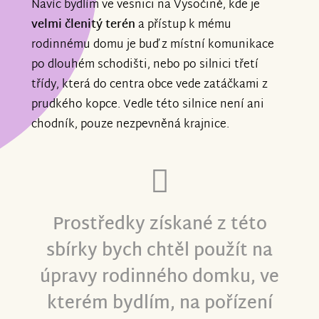
Navíc bydlím ve vesnici na Vysočině, kde je
velmi členitý terén
a přístup k mému
rodinnému domu je buď z místní komunikace
po dlouhém schodišti, nebo po silnici třetí
třídy, která do centra obce vede zatáčkami z
prudkého kopce. Vedle této silnice není ani
chodník, pouze nezpevněná krajnice.
Prostředky získané z této
sbírky bych chtěl použít na
úpravy rodinného domku, ve
kterém bydlím, na pořízení