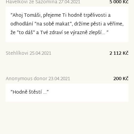
Havelkovi ze Sazomína 27.04.2021
5 000 Kč
“Ahoj Tomáši, přejeme Ti hodně trpělivosti a
odhodlání "na sobě makat", držíme pěsti a věříme,
že "to dáš" a Tvé zdraví se výrazně zlepší... ”
Stehlíkovi 25.04.2021
2 112 Kč
Anonymous donor 23.04.2021
200 Kč
“Hodně štěstí ...”